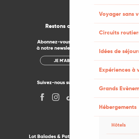
Voyager sans v
Restons connectés
Circuits routier
Abonnez-vous gratuitement
à notre newsletter mensuelle
Idées de séjou
JE M'ABONNE
Expériences à 
Suivez-nous sur les réseaux !
Grands Evènem
Hébergements
Hôtels
Lot Balades & Patrimoines sur votre