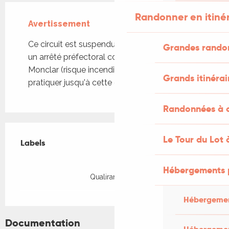
Randonner en itiné
Avertissement
Ce circuit est suspendu jusqu'au 31 août suite à
Grandes rando
un arrêté préfectoral concernant la forêt de
Monclar (risque incendie). Merci de ne pas le
Grands itinérai
pratiquer jusqu'à cette date.
Randonnées à c
Offres de prestations
Le Tour du Lot 
Labels
Labels
Hébergements 
Qualirando Lot
Hébergemen
Documentation