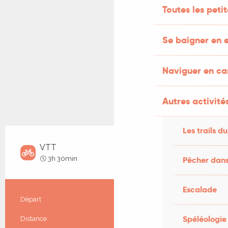
Toutes les peti
Se baigner en e
Naviguer en c
Autres activités
Les trails du
VTT
Difficile
3h 30min
Pêcher dans
Escalade
Informations pratiques
Départ
Cabrerets
Spéléologie
Distance
28.0 km