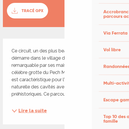
Documentation
TRACÉ GPX
SECTI
Accrobranch
parcours ac
Via Ferrata
Description
Vol libre
Ce circuit, un des plus beaux du département, 
démarre dans le village de Cabrerets, 
remarquable par ses maisons troglodytes et sa 
Randonnées
célèbre grotte du Pech Merle. Cette grotte ornée 
est caractéristique pour l'association de la beauté 
Multi-activi
naturelle des cavités avec les œuvres 
préhistoriques. Ce parcours...
Escape game
Lire la suite
Top 10 des a
famille