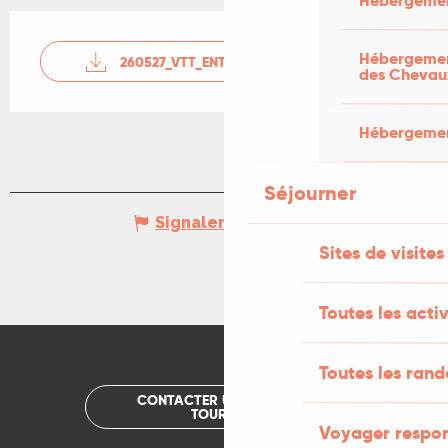
Hébergemen
Hébergement
260527_VTT_ENTRELOTETCELE
des Chevau
Hébergement
Séjourner
Signaler une erreur
Sites de visites
Toutes les activ
Toutes les ran
CONTACTER UN OFFICE DE
TOURISME
Voyager respo