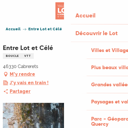
Aller
au
Accueil
contenu
principal
Accueil
Entre Lot et Célé
Découvrir le Lot
Entre Lot et Célé
Villes et Villag
BOUCLE
VTT
46330 Cabrerets
Plus beaux vill
M'y rendre
J'y vais en train !
Grandes vallée
Partager
Paysages et val
Parc - Géoparc
Quercy