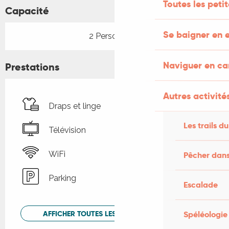
Toutes les peti
Capacité
Se baigner en e
2 Personne(s)
Naviguer en c
Prestations
Autres activités
Draps et linge
Les trails du
Télévision
WiFi
Pêcher dans
Parking
Escalade
AFFICHER TOUTES LES PRESTATIONS
Spéléologie