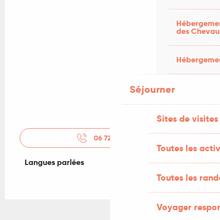
Hébergement
des Chevau
Hébergement
Séjourner
Sites de visites
06 72 01 05
▒▒
Toutes les activ
Langues parlées
Langues parlées
Toutes les ran
Voyager respo