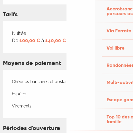
Accrobranch
Tarifs
parcours ac
Via Ferrata
Tarifs 2026
Nuitée
De
100,00 €
à
140,00 €
Vol libre
Moyens de paiement
Randonnées
Chèques bancaires et postaux
Multi-activi
Espèce
Escape game
Virements
Top 10 des a
famille
Périodes d'ouverture