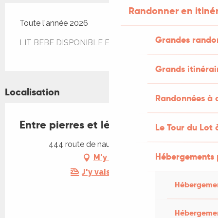
Randonner en itiné
Toute l'année 2026
Grandes rando
LIT BEBE DISPONIBLE ET GRATUIT
Grands itinérai
Localisation
Randonnées à c
Entre pierres et légendes
Le Tour du Lot 
444 route de naudy, 46160 Cajarc
Hébergements 
M'y rendre
J'y vais en train !
Hébergemen
Hébergemen