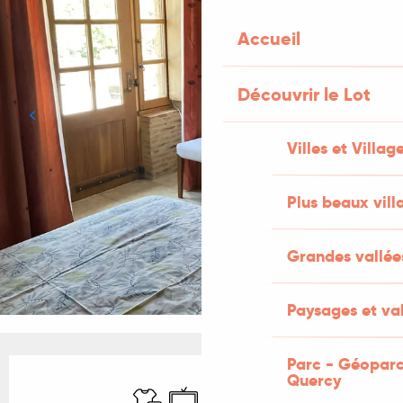
Accueil
Découvrir le Lot
Villes et Villag
Plus beaux vill
Grandes vallée
Paysages et val
Parc - Géoparc
Ouverture et coordonnées
Quercy
Draps et linge
Télévision
WiFi
Parking