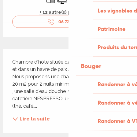
Les vignobles d
+ 12 autre(s) prestation(s)
06 72 01 05
▒▒
Patrimoine
Produits du ter
Description
Chambre d'hôte située dans un cadre verdoyant 
Bouger
et dans un havre de paix sur le causse de Cajarc, 
Nous proposons une chambre indépendante de 
Randonner à v
20 m2 pour 2 nuits minimum dans notre propriété 
, une salle d'eau douche, w c, grand placard avec 
cafetière NESPRESSO, un plateau de courtoisie 
Randonner à vé
(thé, café,...
Lire la suite
Randonner à V