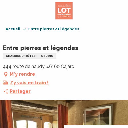
Aller
au
contenu
principal
Accueil
Entre pierres et légendes
Entre pierres et légendes
CHAMBRE D'HÔTES
STUDIO
444 route de naudy, 46160 Cajarc
M'y rendre
J'y vais en train !
Partager