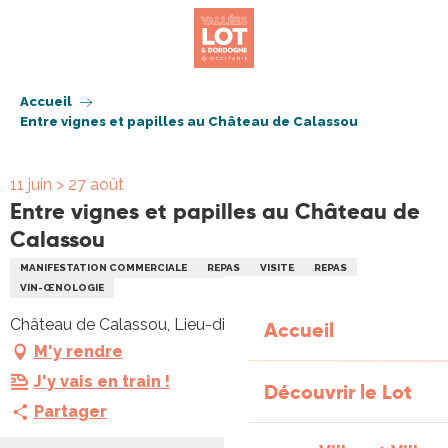
Aller
au
contenu
principal
Accueil
Entre vignes et papilles au Château de Calassou
11 juin > 27 août
Entre vignes et papilles au Château de
Calassou
MANIFESTATION COMMERCIALE
REPAS
VISITE
REPAS
VIN-ŒNOLOGIE
Château de Calassou, Lieu-dit Calassou, 46700 Duravel
Accueil
M'y rendre
J'y vais en train !
Découvrir le Lot
Partager