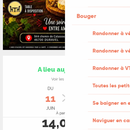
Bouger
Randonner à v
Randonner à vé
Ouverture et coordonnées
Randonner à V
A lieu aujourd'hui
Voir les horaires
Toutes les peti
DU
AU
11
27
Se baigner en e
JUIN
AOÛT
À partir de
14,00 €
Naviguer en c