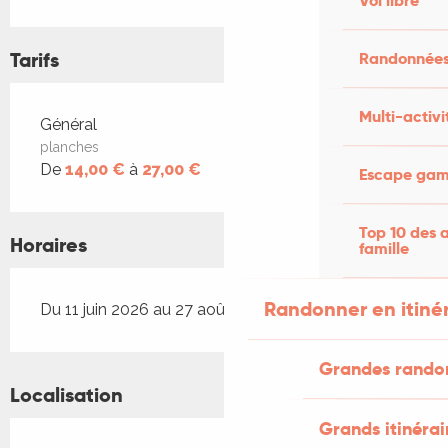
Vol libre
Tarifs
Randonnées
Multi-activi
Tarifs 2026
Général
planches
De
14,00 €
à
27,00 €
Escape game
Top 10 des a
Horaires
famille
Randonner en itiné
Du 11 juin 2026 au 27 août 2026
Grandes rando
Localisation
Grands itinérai