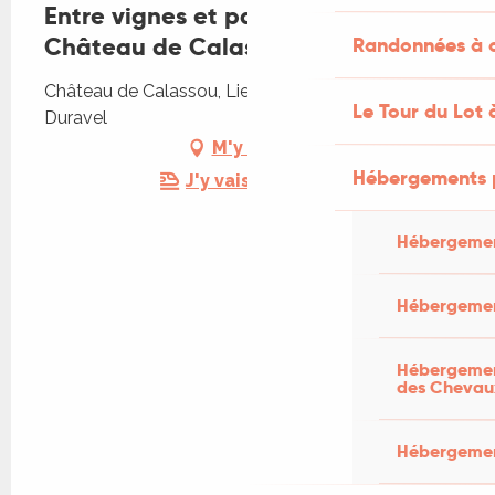
Entre vignes et papilles au
Château de Calassou
Randonnées à c
Château de Calassou, Lieu-dit Calassou, 46700
Le Tour du Lot 
Duravel
M'y rendre
Hébergements 
J'y vais en train !
Hébergemen
Hébergemen
Hébergement
des Chevau
Hébergement