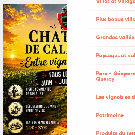
Villes et Villag
Plus beaux vill
Grandes vallée
Paysages et val
Parc - Géoparc
Quercy
Les vignobles d
Patrimoine
Produits du ter