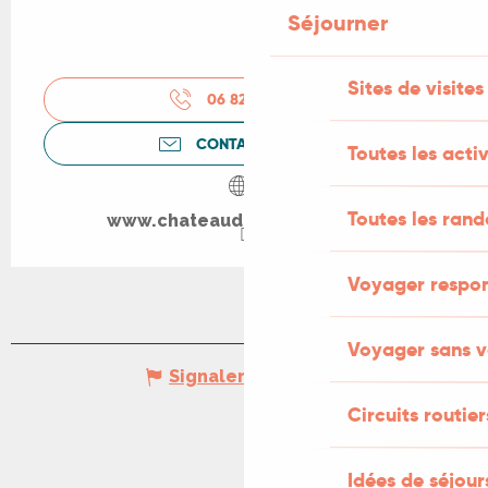
Séjourner
Sites de visites
06 82 03 47
▒▒
CONTACTEZ-NOUS
Toutes les activ
Toutes les ran
www.chateaudecalassou.com
Voyager respo
Voyager sans v
Signaler une erreur
Circuits routier
Idées de séjou