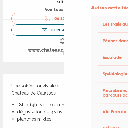
Tarif plein
Autres activités
Voir tous les tarifs
06 82 03 47
▒▒
Les trails du
CONTACTEZ-NOUS
Pêcher dans
www.chateaudecalassou.com
Escalade
Spéléologie
Description
Une soirée conviviale et familiale à partager au 
Accrobranch
Château de Calassou ! 
parcours ac
18h à 19h : visite commentée
Via Ferrata
dégustation de 3 vins
planches mixtes