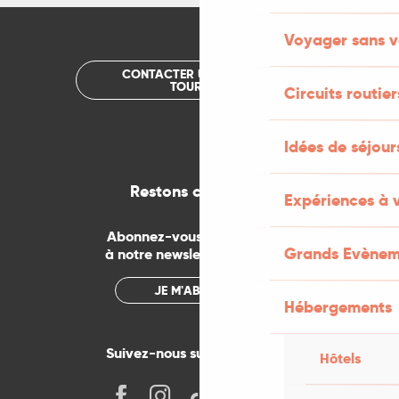
Voyager sans v
CONTACTER UN OFFICE DE
TOURISME
Circuits routier
Idées de séjou
Restons connectés
Expériences à 
Abonnez-vous gratuitement
Grands Evènem
à notre newsletter mensuelle
JE M'ABONNE
Hébergements
Suivez-nous sur les réseaux !
Hôtels