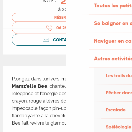
26
SAMEDI
SEPTEMBRE
Toutes les peti
à 20:30
RÉSERVER
Se baigner en e
06 26 52 07
▒▒
CONTACTEZ-NOUS
Naviguer en c
Autres activités
Description
Les trails du
Plongez dans l’univers irrésistiblement rétro de 
Mamz’elle Bee
, chanteuse swing incarnant 
Pêcher dans
l’élégance et l’énergie des années 40 à 50. En jupe 
crayon, rouge à lèvres écarlate et coiffure 
impeccable façon pin-up, ou en rousse 
Escalade
flamboyante à la chevelure ondoyante, Mamz’elle 
Bee fait revivre le glamour...
Spéléologie