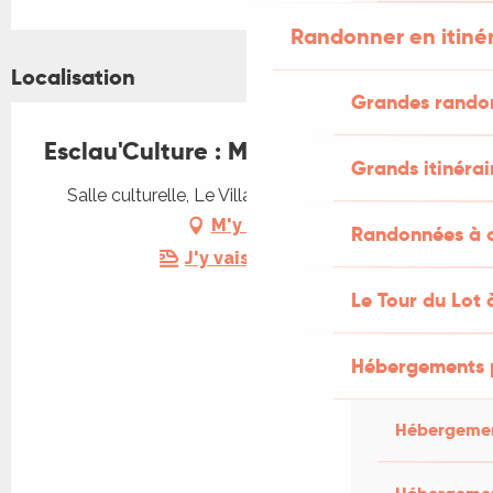
Randonner en itiné
Localisation
Grandes rando
Esclau'Culture : MAM'ZELLE BEE
Grands itinérai
Salle culturelle, Le Village, 46090 Esclauzels
M'y rendre
Randonnées à c
J'y vais en train !
Le Tour du Lot 
Hébergements 
Hébergemen