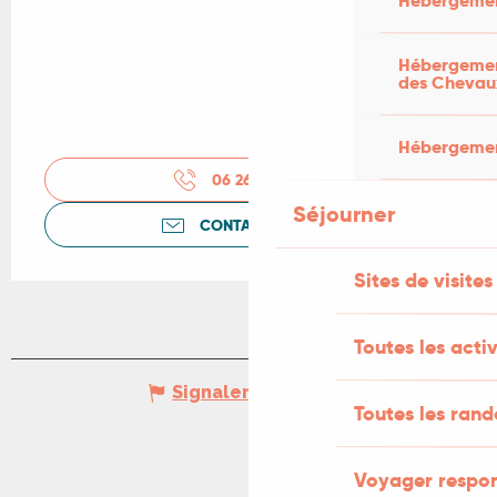
Hébergemen
Hébergement
des Chevau
Hébergement
06 26 52 07
▒▒
Séjourner
CONTACTEZ-NOUS
Sites de visites
Toutes les activ
Signaler une erreur
Toutes les ran
Voyager respo