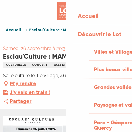
Aller
au
Accueil
contenu
principal
Accueil
Esclau'Culture : MAM'ZELLE BEE
Découvrir le Lot
Samedi 26 septembre à 20:30
Villes et Villag
Esclau'Culture : MAM'ZELLE BEE
CULTURELLE
CONCERT
JAZZ ET BLUES
Plus beaux vill
Salle culturelle, Le Village, 46090 Esclauzels
M'y rendre
Grandes vallée
J'y vais en train !
Partager
Paysages et val
Parc - Géoparc
Quercy