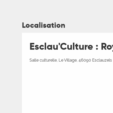
Localisation
ages
Esclau'Culture : Ro
es
Salle culturelle, Le Village, 46090 Esclauzels
es