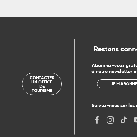
ns
ue
Restons conn
Abonnez-vous grat
à notre newsletter 
CONTACTER
UN OFFICE
JE M'ABONNE
DE
TOURISME
Suivez-nous sur les 
its