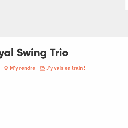
yal Swing Trio
M'y rendre
J'y vais en train !