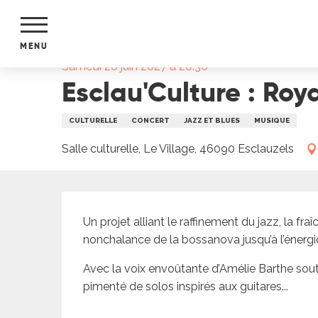
Aller
Accueil
Esclau'Culture : Royal Swing Trio
au
contenu
MENU
principal
Samedi 26 juin 2027 à 20:30
Esclau'Culture : Roy
NTS
MENTS
S
CULTURELLE
CONCERT
JAZZ ET BLUES
MUSIQUE
URS
Salle culturelle, Le Village, 46090 Esclauzels
du Lot
Description
dans
Un projet alliant le raffinement du jazz, la fra
s le
nonchalance de la bossanova jusqu’à l’énerg
Avec la voix envoûtante d’Amélie Barthe sout
pimenté de solos inspirés aux guitares...
e