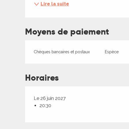
ches,
Lire la suite
 et
car
ues
Moyens de paiement
a
ents
Chèques bancaires et postaux
Espèce
es
ents
Horaires
es
ités
ames
piste
Le 26 juin 2027
20:30
 faire