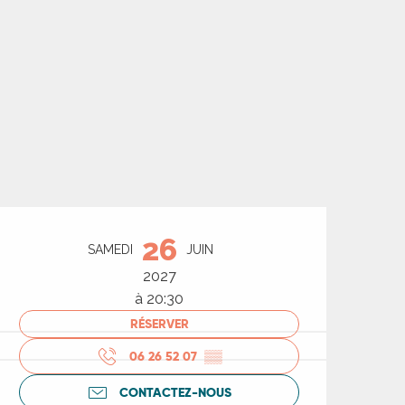
Ouverture et coord
26
SAMEDI
JUIN
2027
à 20:30
RÉSERVER
06 26 52 07
▒▒
CONTACTEZ-NOUS