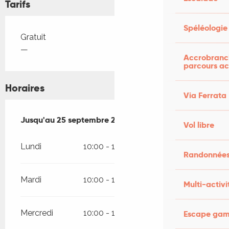
Tarifs
Spéléologie
Tarifs 2026
Gratuit
—
Accrobranch
parcours ac
Horaires
Via Ferrata
Du
Jusqu'au
10 mai 2026
25 septembre 2026
au
25 septembre 2026
Vol libre
Lundi
10:00 - 19:00
Randonnées
Mardi
10:00 - 19:00
Multi-activi
Mercredi
10:00 - 19:00
Escape game