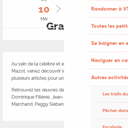
10
25
Randonner à V
MAI
SEPTEMBRE
Gratuit
Toutes les peti
Se baigner en e
Description
Naviguer en c
Au sein de la célèbre et emblématique Maison 
Mazot, venez découvrir le travail exceptionnel de 
Autres activités
plusieurs artistes pour un exposition commune
Retrouvez les œuvres de Robert Boudinet, 
Les trails du
Dominique Filières, Jean-Philippe Kunetz, Patricia 
Marchand, Peggy Sieben
Pêcher dans
Escalade