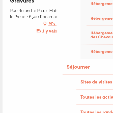
Gravures
Hébergemen
Rue Roland le Preux, Maison Mazot, Rue Roland
le Preux, 46500 Rocamadour
Hébergemen
M'y rendre
J'y vais en train !
Hébergement
des Chevau
Hébergement
Séjourner
Sites de visites
Toutes les activ
Toutes les ran