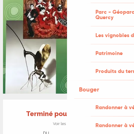
Parc - Géoparc
Quercy
Les vignobles d
Patrimoine
Produits du ter
Bouger
Ouverture et coordonnées
Randonner à v
Terminé pour aujourd'hui
Voir les horaires
Randonner à vé
DU
AU