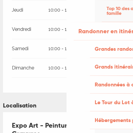
Top 10 des a
Jeudi
10:00 - 19:00
famille
Vendredi
10:00 - 19:00
Randonner en itiné
Grandes rando
Samedi
10:00 - 19:00
Grands itinérai
Dimanche
10:00 - 19:00
Randonnées à c
Le Tour du Lot 
Localisation
Hébergements 
Expo Art - Peintures, Sculpture,