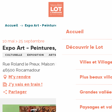
Aller
au
contenu
principal
Accueil
Expo Art - Peintures, Sculpture, Gravures
Accueil
10 mai > 25 septembre
Découvrir le Lot
Expo Art - Peintures, Sculpture, Gravures
CULTURELLE
EXPOSITION
ARTS
PEINTURE
SCULPTURE
Villes et Villag
Rue Roland le Preux, Maison Mazot, Rue Roland le Preux,
46500 Rocamadour
Plus beaux vill
M'y rendre
J'y vais en train !
Grandes vallée
Partager
Paysages et val