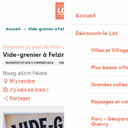
Aller
au
Accueil
contenu
principal
Accueil
Vide-grenier à Felzins
Découvrir le Lot
Dimanche 30 août de 08:00 à 18:00
Villes et Villag
Vide-grenier à Felzins
MANIFESTATION COMMERCIALE
VIDE GRENIERS BRADERIE
REPAS
Plus beaux vill
Bourg, 46270 Felzins
M'y rendre
Grandes vallée
J'y vais en train !
Partager
Paysages et val
Parc - Géoparc
Quercy