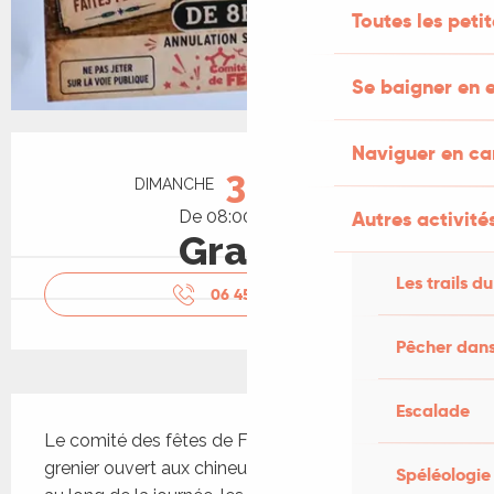
Toutes les peti
Se baigner en e
Ouverture et coordonnées
Naviguer en c
30
DIMANCHE
AOÛT
Autres activités
De 08:00 à 18:00
Gratuit
Les trails du
06 45 78 74
▒▒
Pêcher dans
Description
Escalade
Le comité des fêtes de Felzins organise un vide-
grenier ouvert aux chineurs et aux exposants. Tout 
Spéléologie