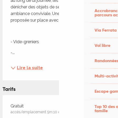
au long de la journée, les visiteurs peuvent 
dénicher des objets de seconde main dans une 
Accrobranch
ambiance conviviale. Une restauration est 
parcours ac
proposée sur place avec un plateau repas paella.
Via Ferrata
- Vide-greniers
Vol libre
-...
Randonnées
Lire la suite
Multi-activi
Tarifs
Escape game
Tarifs 2026
Gratuit
Top 10 des a
famille
accès/emplacement 5m:10 euros
—