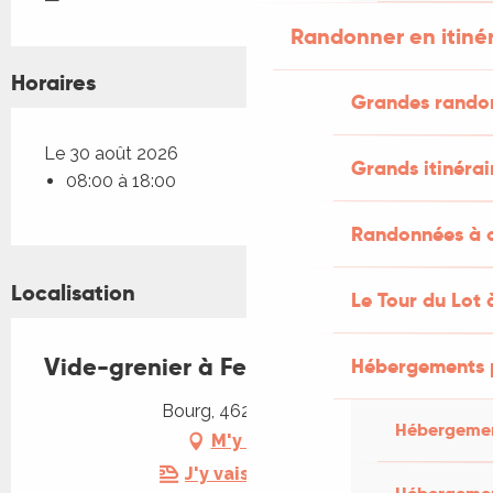
Randonner en itiné
Horaires
Grandes rando
Le 30 août 2026
Grands itinérai
08:00 à 18:00
Randonnées à c
Localisation
Le Tour du Lot 
Vide-grenier à Felzins
Hébergements 
Bourg, 46270 Felzins
Hébergemen
M'y rendre
J'y vais en train !