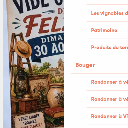
Les vignobles d
Patrimoine
Produits du ter
Bouger
Randonner à v
Randonner à vé
Randonner à V