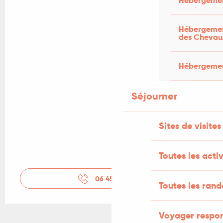
Hébergemen
Hébergement
des Chevau
Hébergement
Séjourner
Sites de visites
Toutes les activ
06 45 78 74
▒▒
Toutes les ran
Voyager respo