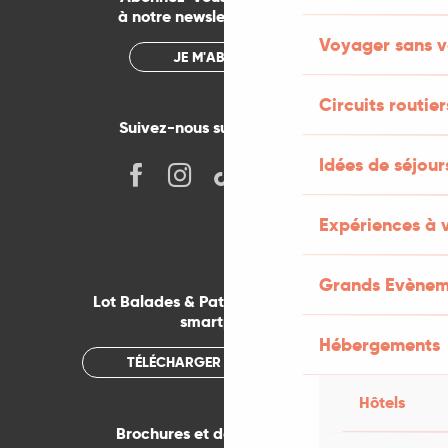
à notre newsletter mensuelle
Voyager sans v
JE M'ABONNE
Circuits routier
Suivez-nous sur les réseaux !
Idées de séjou
Expériences à 
Grands Evènem
Lot Balades & Patrimoines sur votre
smartphone
Hébergements
TÉLÉCHARGER L'APPLICATION
Hôtels
Brochures et documentations