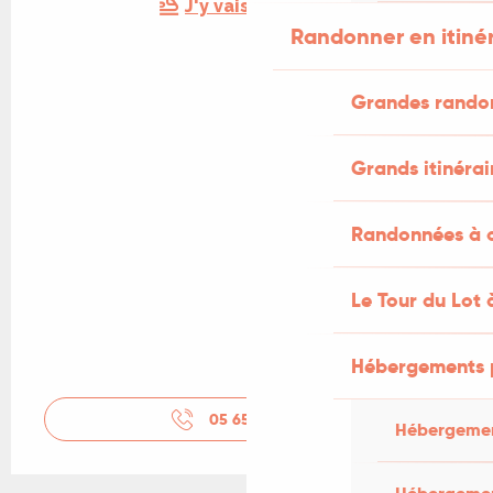
J'y vais en train !
Randonner en itiné
Grandes rando
Grands itinérai
Randonnées à c
Le Tour du Lot 
Hébergements 
05 65 31 80
▒▒
Hébergemen