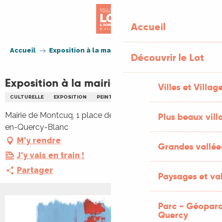
Aller
au
Accueil
contenu
principal
Accueil
Exposition à la mairie: Annick et Annick
Découvrir le Lot
Exposition à la mairie: Annick et Annick
Villes et Villag
CULTURELLE
EXPOSITION
PEINTURE
Mairie de Montcuq, 1 place des consuls, 46800 Montcuq-
Plus beaux vill
en-Quercy-Blanc
M'y rendre
Grandes vallée
J'y vais en train !
Partager
Paysages et val
Parc - Géoparc
Quercy