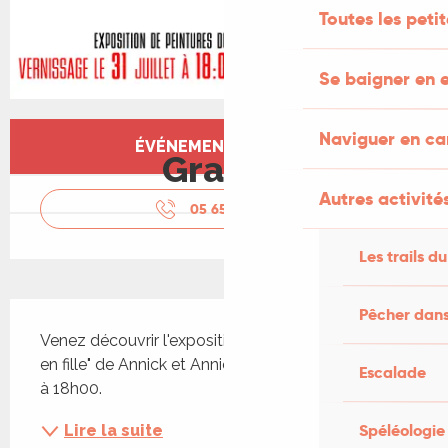
Toutes les peti
Se baigner en e
Ouverture et coordonnées
Naviguer en c
ÉVÉNEMENT TERMINÉ
Gratuit
Autres activités
05 65 31 80
▒▒
Les trails du
Description
Pêcher dans
Venez découvrir l'exposition de peinture "De mère 
en fille" de Annick et Annick. Vernissage le 31 juillet 
Escalade
à 18h00.
Spéléologie
Lire la suite