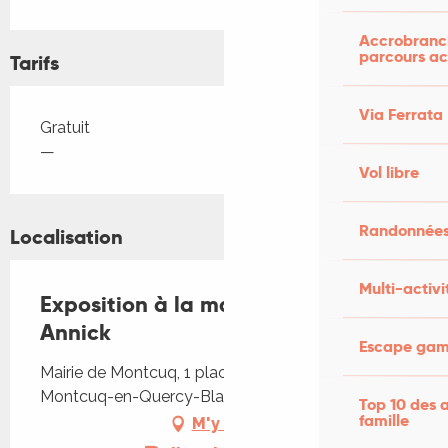
Accrobranch
parcours ac
Tarifs
Via Ferrata
Tarifs 2026
Gratuit
—
Vol libre
Randonnées
Localisation
Multi-activi
Exposition à la mairie: Annick et
Annick
Escape game
Mairie de Montcuq, 1 place des consuls, 46800
Montcuq-en-Quercy-Blanc
Top 10 des a
famille
M'y rendre