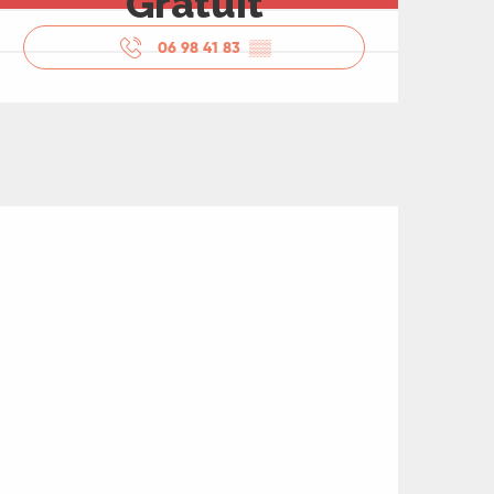
Gratuit
06 98 41 83
▒▒