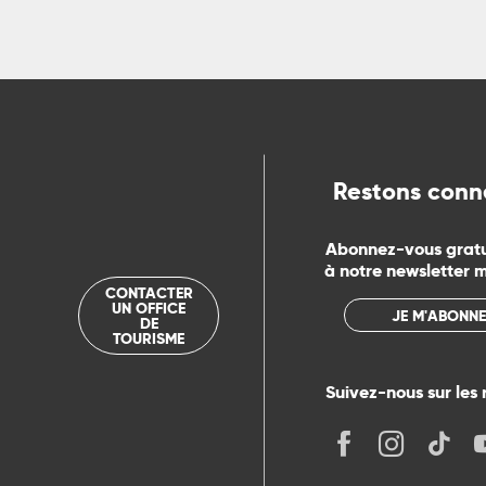
ns
ue
Restons conn
Abonnez-vous grat
à notre newsletter 
CONTACTER
UN OFFICE
JE M'ABONNE
DE
TOURISME
Suivez-nous sur les 
its