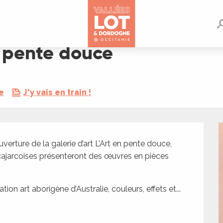
n pente douce
e
J'y vais en train !
verture de la galerie d’art L’Art en pente douce, 
 cajarcoises présenteront des œuvres en pièces 
ion art aborigène d’Australie, couleurs, effets et...