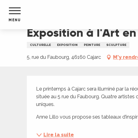
Aller
Accueil
Exposition à l'Art en pente douce
au
contenu
MENU
principal
Exposition à l'Art e
NTS
MENTS
CULTURELLE
EXPOSITION
PEINTURE
SCULPTURE
S
URS
5, rue du Faubourg, 46160 Cajarc
M'y rendr
Description
du Lot
Le printemps à Cajarc sera illuminé par la réou
dans
située au 5 rue du Faubourg. Quatre artistes
s le
uniques.
Anne Lillo vous propose ses tableaux d’inspirat
e
Lire la suite