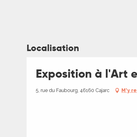
Localisation
ages
Exposition à l'Art
es
es
5, rue du Faubourg, 46160 Cajarc
M'y r