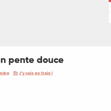
 en pente douce
endre
J'y vais en train !