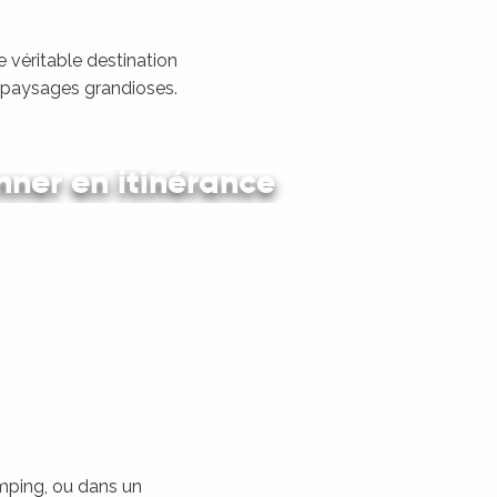
 véritable destination
s paysages grandioses.
ner en itinérance
 en car et en train
amping, ou dans un