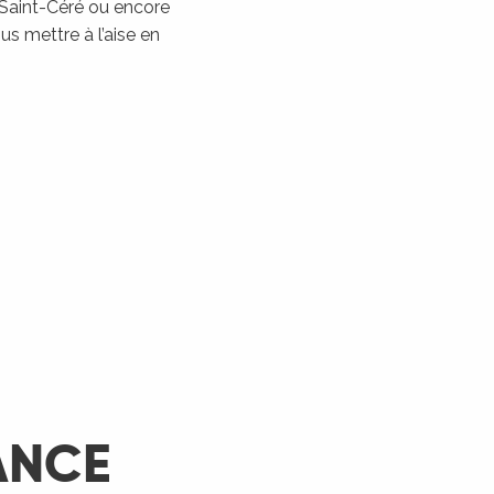
 Saint-Céré ou encore
Les Montgolfiades à
s mettre à l’aise en
Rocamadour
Rocamadour
LIRE LA SUITE
ANCE