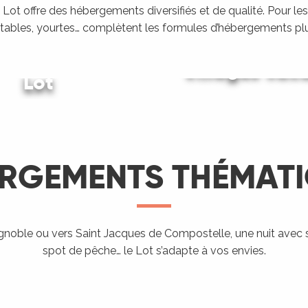
Lot offre des hébergements diversifiés et de qualité. Pour les
tables, yourtes… complètent les formules d’hébergements plu
ing dans le
Villages vac
Lot
Gîtes et locations
LIRE LA SUITE
LIRE LA SUITE
LIRE LA SUITE
RGEMENTS THÉMAT
Hébergement
proposant
l’accueil des
ignoble ou vers Saint Jacques de Compostelle, une nuit avec 
Aires de
Hé
spot de pêche… le Lot s’adapte à vos envies.
ndo Etape
Chevaux
campings-car
ra
LIRE LA SUITE
LIRE LA SUITE