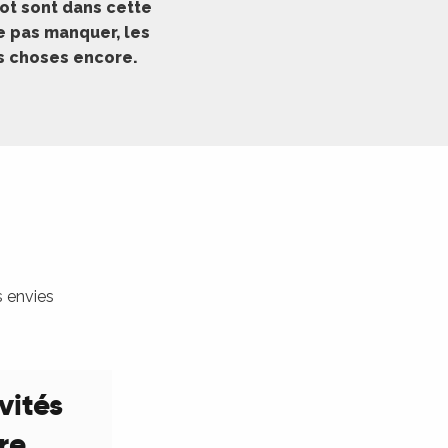
ot sont dans cette
ne pas manquer, les
es choses encore.
s envies
vités
ure