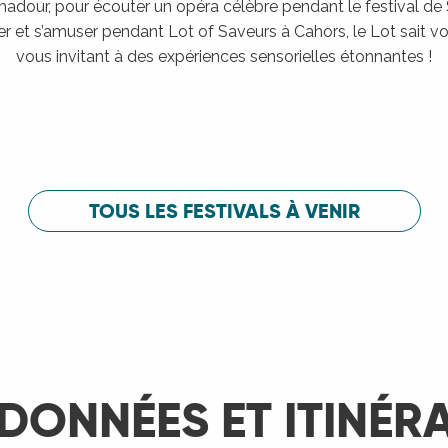
adour, pour écouter un opéra célèbre pendant le festival de
er et s’amuser pendant Lot of Saveurs à Cahors, le Lot sait vou
vous invitant à des expériences sensorielles étonnantes !
Festival de Saint-Céré
c
Festival de 
LIRE LA SUITE
LIRE LA SUITE
TOUS LES FESTIVALS À VENIR
DONNÉES ET ITINÉR