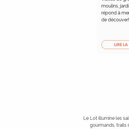
moulins, jardi
répond à merv
de découver
LIRE LA
Le Lot illumine les sa
gourmands, trails s