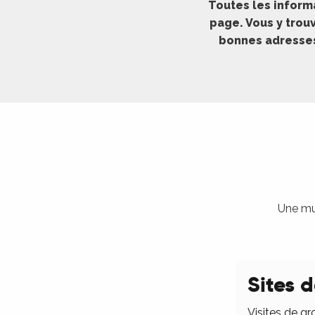
Toutes les inform
ches,
page. Vous y trouv
 et
bonnes adresses 
car
ues
a
ents
es
ents
es
ités
Une mul
ames
piste
Sites d
 faire
Visites de gr