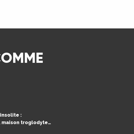
LIRE LA SUITE
 COMME
nsolite :
e, maison troglodyte…