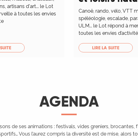
ns, artisans d'art... le Lot
Canoë, rando, vélo, VTT m
eille à toutes les envies
spéléologie, escalade, pa
te
ULM... le Lot répond à mer
toutes les envies d’activités
 SUITE
LIRE LA SUITE
AGENDA
isons de ses animations : festivals, vides greniers, brocantes,
portifs… Vous l’aurez compris la diversité est de mise, alors 