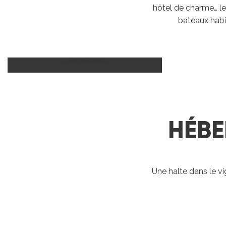
hôtel de charme… le 
bateaux habi
Camp
Hôtels
LIRE LA SUITE
HÉBE
R
ts
Une halte dans le v
Bateaux
Accueil Vélo
Ra
habitables
rs
LIRE LA SUITE