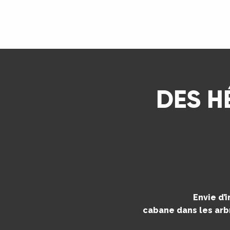
ns
LIRE LA SUITE
ue
DES H
Envie d’
cabane dans les arbr