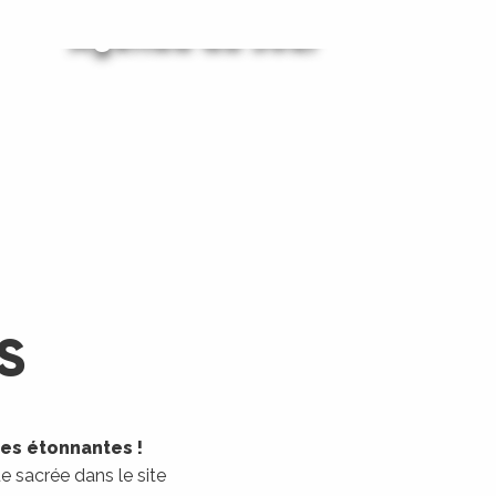
Agenda du Jour
Agenda du Week-End
LIRE LA SUITE
LIRE LA SUITE
S
les étonnantes !
 sacrée dans le site