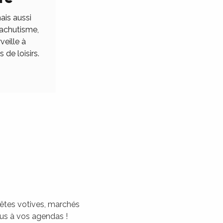
ais aussi
rachutisme,
veille à
 de loisirs.
 fêtes votives, marchés
tous à vos agendas !