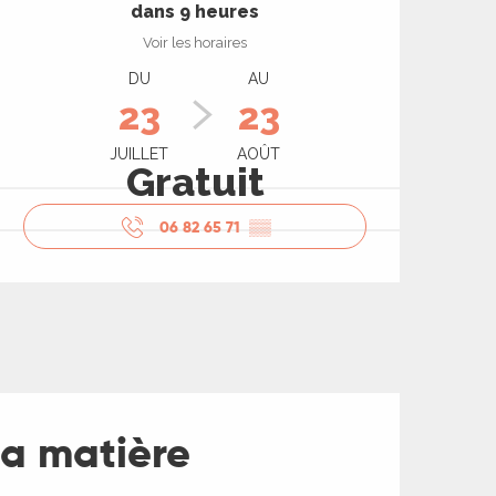
dans 9 heures
Voir les horaires
DU
AU
23
23
JUILLET
AOÛT
Gratuit
06 82 65 71
▒▒
la matière