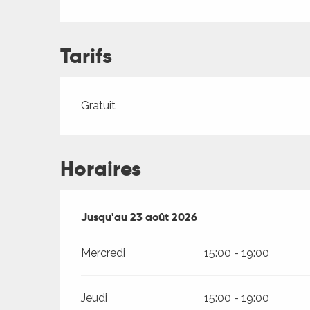
ches,
 et
Tarifs
car
ues
a
Tarifs 2026
Gratuit
ents
es
Horaires
ents
es
ités
Du
Jusqu'au
23 juillet 2026
23 août 2026
au
23 août 2026
ames
piste
Mercredi
15:00 - 19:00
 faire
Jeudi
15:00 - 19:00