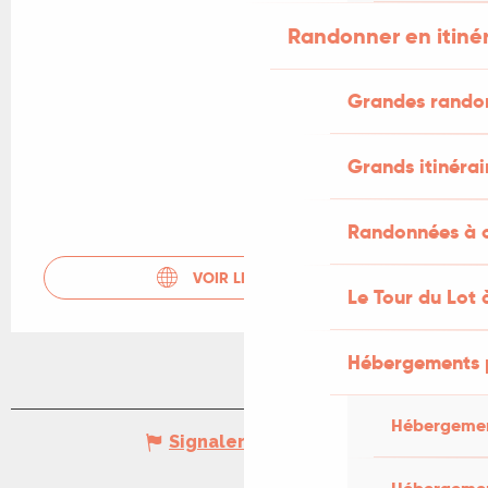
Randonner en itiné
Grandes rando
Grands itinérai
Randonnées à c
VOIR LES SITES WEB
Le Tour du Lot 
Hébergements 
Hébergemen
Signaler une erreur