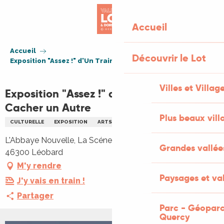
Aller
au
Accueil
contenu
principal
Accueil
Découvrir le Lot
Exposition "Assez !" d'Un Train Peut en Cacher un Autre
Villes et Villag
Exposition "Assez !" d'Un Train Peut en
Cacher un Autre
Plus beaux vill
CULTURELLE
EXPOSITION
ARTS
L'Abbaye Nouvelle, La Scénette, L'Abbaye Nouvelle,
Grandes vallée
46300 Léobard
M'y rendre
Paysages et val
J'y vais en train !
Partager
Parc - Géoparc
Quercy