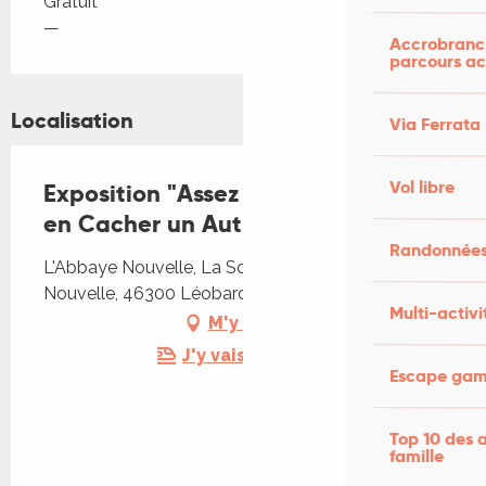
Gratuit
—
Accrobranch
parcours ac
Localisation
Via Ferrata
Vol libre
Exposition "Assez !" d'Un Train Peut
en Cacher un Autre
Randonnées
L'Abbaye Nouvelle, La Scénette, L'Abbaye
Nouvelle, 46300 Léobard
Multi-activi
M'y rendre
J'y vais en train !
Escape game
Top 10 des a
famille