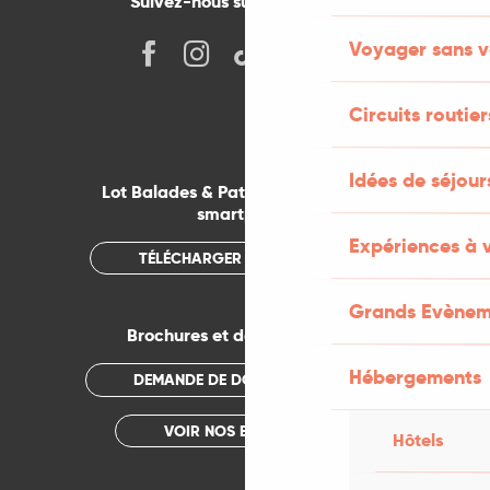
Suivez-nous sur les réseaux !
Voyager sans v
Circuits routier
Idées de séjou
Lot Balades & Patrimoines sur votre
smartphone
Expériences à 
TÉLÉCHARGER L'APPLICATION
Grands Evènem
Brochures et documentations
Hébergements
DEMANDE DE DOCUMENTATION
VOIR NOS BROCHURES
Hôtels