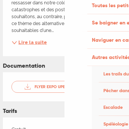
ressasser dans notre colère le catalogue des 
Toutes les peti
catastrophes et des postures immondes, nous 
souhaitons, au contraire, présenter au travers de 
Se baigner en e
ce thème des alternatives possibles et 
souhaitables d'une...
Naviguer en c
Lire la suite
Autres activités
Documentation
Les trails du
FLYER EXPO UPECUA 2025 ASSEZ
Pêcher dans
Escalade
Tarifs
Spéléologie
Tarifs 2026