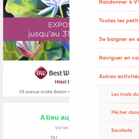
Randonner à V
Toutes les peti
Se baigner en e
Naviguer en c
Autres activités
Les trails du
Ouverture et coordonnées
Pêcher dans
A lieu aujourd'hui
Voir les horaires
Escalade
DU
AU