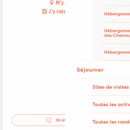
M'y rendre
J'y vais en train !
Hébergemen
Hébergement
des Chevau
Hébergement
Séjourner
Sites de visites
Toutes les activ
05 65 21 18
▒▒
Toutes les ran