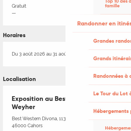
Top 10 des a
Tarifs 2026
famille
Gratuit
—
Randonner en itiné
Horaires
Grandes rando
Du 3 août 2026 au 31 août 2026
Grands itinérai
Randonnées à c
Localisation
Le Tour du Lot 
Exposition au Best Western: Katia
Weyher
Hébergements 
Best Western Divona, 113 avenue André Breton,
46000 Cahors
Hébergemen