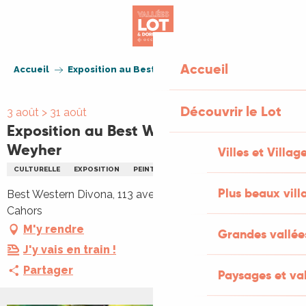
Aller
au
contenu
principal
Accueil
Accueil
Exposition au Best Western: Katia Weyher
Découvrir le Lot
3 août > 31 août
Exposition au Best Western: Katia
Weyher
Villes et Villag
CULTURELLE
EXPOSITION
PEINTURE
Plus beaux vill
Best Western Divona, 113 avenue André Breton, 46000
Cahors
M'y rendre
Grandes vallée
J'y vais en train !
Partager
Paysages et val