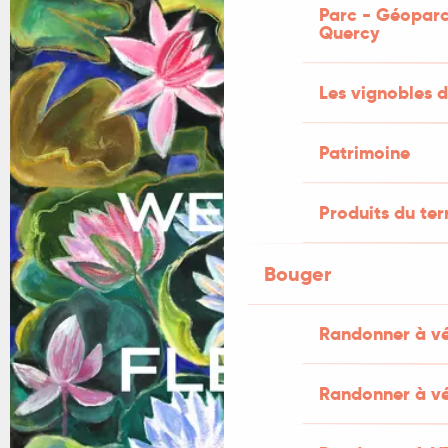
Parc - Géoparc
+1 PHOTO
Quercy
Les vignobles d
Patrimoine
Produits du ter
Bouger
Randonner à v
Randonner à vé