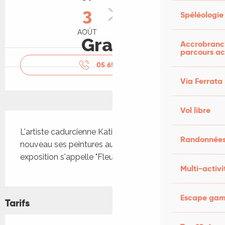
3
31
Spéléologie
AOÛT
AOÛT
Gratuit
Accrobranch
parcours ac
05 65 21 18
▒▒
Via Ferrata
Vol libre
Description
L'artiste cadurcienne Katia Weyher expose de 
Randonnées
nouveau ses peintures au Best Western. Cette 
exposition s'appelle "Fleurs"
Multi-activi
Escape game
Tarifs