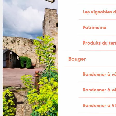
Les vignobles d
Patrimoine
Produits du ter
Bouger
Randonner à v
Randonner à vé
Randonner à V