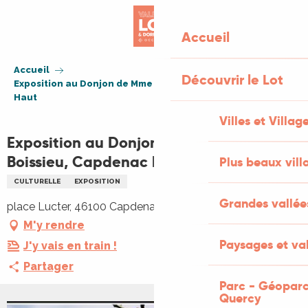
Aller
au
Accueil
contenu
principal
Accueil
Découvrir le Lot
Exposition au Donjon de Mme De Boissieu, Capdenac le
Haut
Villes et Villag
Exposition au Donjon de Mme De
Boissieu, Capdenac le Haut
Plus beaux vill
CULTURELLE
EXPOSITION
Grandes vallée
place Lucter, 46100 Capdenac
M'y rendre
Paysages et val
J'y vais en train !
Partager
Parc - Géoparc
Quercy