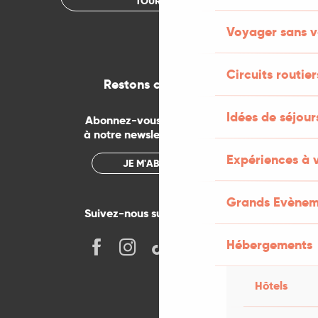
TOURISME
Voyager sans v
Circuits routier
Restons connectés
Idées de séjou
Abonnez-vous gratuitement
à notre newsletter mensuelle
Expériences à 
JE M'ABONNE
Grands Evènem
Suivez-nous sur les réseaux !
Hébergements
Hôtels