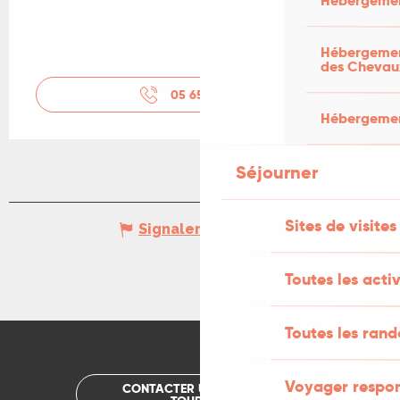
Hébergemen
Hébergement
des Chevau
05 65 34 17
▒▒
Hébergement
Séjourner
Sites de visites
Signaler une erreur
Toutes les activ
Toutes les ran
Voyager respo
CONTACTER UN OFFICE DE