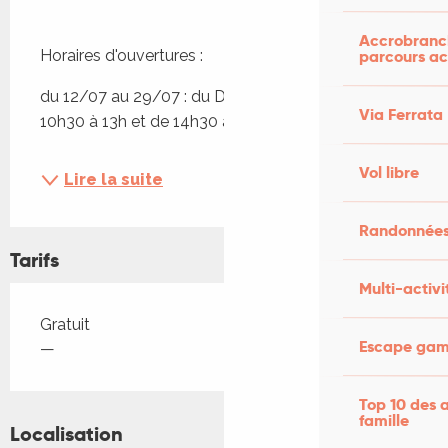
Accrobranch
parcours ac
Horaires d'ouvertures :
du 12/07 au 29/07 : du Dimanche au jeudi, de 
Via Ferrata
10h30 à 13h et de 14h30 à 18h30
Vol libre
Lire la suite
Randonnées
Tarifs
Multi-activi
Tarifs 2026
Gratuit
Escape game
—
Top 10 des a
famille
Localisation