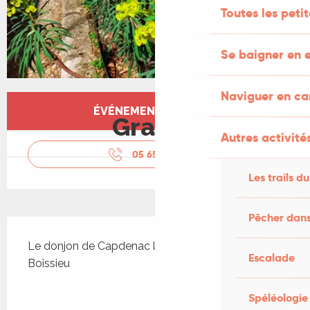
Toutes les peti
Se baigner en e
Naviguer en c
Ouverture et coordonnées
ÉVÉNEMENT TERMINÉ
Gratuit
Autres activités
05 65 34 17
▒▒
Les trails du
Pêcher dans
Description
Le donjon de Capdenac le Haut expose Mme De 
Escalade
Boissieu
Spéléologie