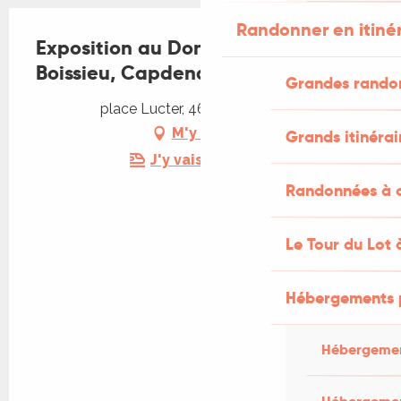
Randonner en itiné
Exposition au Donjon de Mme De
Boissieu, Capdenac le Haut
Grandes rando
place Lucter, 46100 Capdenac
M'y rendre
Grands itinérai
J'y vais en train !
Randonnées à c
Le Tour du Lot 
Hébergements 
Hébergemen