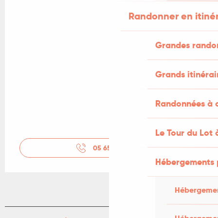
Randonner en itiné
Grandes rando
Grands itinérai
Randonnées à c
Le Tour du Lot 
05 65 36 21
▒▒
Hébergements 
Hébergemen