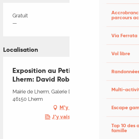
Accrobranch
Tarifs 2026
Gratuit
parcours ac
—
Via Ferrata
Localisation
Vol libre
Exposition au Petit Musée du Fer à
Randonnées
Lherm: David Robert
Multi-activi
Mairie de Lherm, Galerie D'art, Mairie de Lherm,
46150 Lherm
Escape game
M'y rendre
J'y vais en train !
Top 10 des a
famille