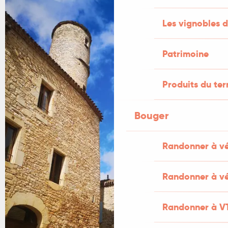
Les vignobles d
Patrimoine
Produits du ter
Bouger
Randonner à v
Randonner à vé
Randonner à V