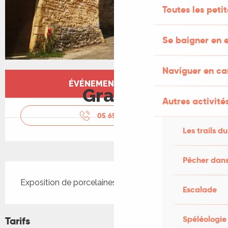
Toutes les peti
Se baigner en e
Naviguer en c
Ouverture et coordonnées
ÉVÉNEMENT TERMINÉ
Gratuit
Autres activités
05 65 36 21
▒▒
Les trails du
Pêcher dans
Description
Exposition de porcelaines de David Robert
Escalade
Spéléologie
Tarifs