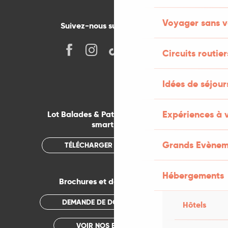
Voyager sans v
Suivez-nous sur les réseaux !
Circuits routier
Idées de séjou
Expériences à 
Lot Balades & Patrimoines sur votre
smartphone
Grands Evènem
TÉLÉCHARGER L'APPLICATION
Hébergements
Brochures et documentations
DEMANDE DE DOCUMENTATION
Hôtels
VOIR NOS BROCHURES