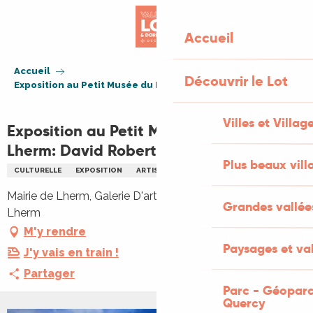
Aller
au
Accueil
contenu
principal
Accueil
Découvrir le Lot
Exposition au Petit Musée du Fer à Lherm: David Robert
Villes et Villag
Exposition au Petit Musée du Fer à
Lherm: David Robert
Plus beaux vill
CULTURELLE
EXPOSITION
ARTISANAT
ARTS
Mairie de Lherm, Galerie D'art, Mairie de Lherm, 46150
Grandes vallée
Lherm
M'y rendre
Paysages et val
J'y vais en train !
Partager
Parc - Géoparc
Quercy