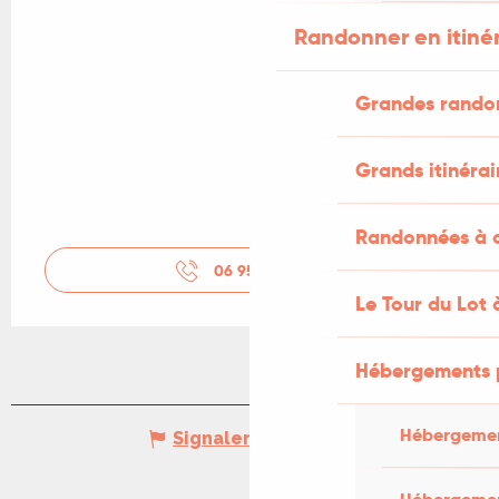
Randonner en itiné
Grandes rando
Grands itinérai
Randonnées à c
06 95 31 21
▒▒
Le Tour du Lot 
Hébergements 
Hébergemen
Signaler une erreur