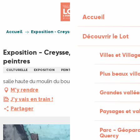
Aller
au
Accueil
contenu
principal
Accueil
Exposition - Creysse, inspiratrice des peintres
Découvrir le Lot
Exposition - Creysse, inspiratrice des
Villes et Villag
peintres
CULTURELLE
EXPOSITION
PEINTURE
PHOTOGRAPHIE
Plus beaux vill
salle haute du moulin du bourg, 46600 Creysse
M'y rendre
Grandes vallée
J'y vais en train !
Partager
Paysages et val
Parc - Géoparc
Quercy