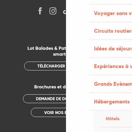
Voyager sans v
Circuits routier
Lot Balades & Patrimoines sur votre
Idées de séjou
smartphone
Expériences à 
TÉLÉCHARGER L'APPLICATION
Grands Evènem
Brochures et documentations
DEMANDE DE DOCUMENTATION
Hébergements
VOIR NOS BROCHURES
Hôtels