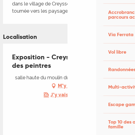
dans le village de Creysse. Troisième édition 
tournée vers les paysages urbains
Accrobranch
parcours ac
Via Ferrata
Localisation
Vol libre
Exposition - Creysse, inspiratrice
des peintres
Randonnées
salle haute du moulin du bourg, 46600 Creysse
M'y rendre
Multi-activi
J'y vais en train !
Escape game
Top 10 des a
famille