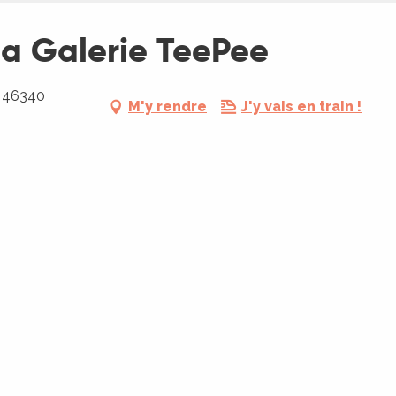
 la Galerie TeePee
, 46340
M'y rendre
J'y vais en train !