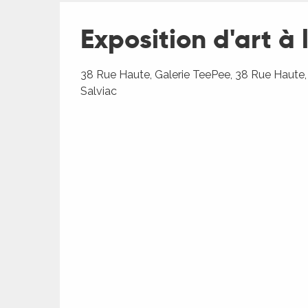
Exposition d'art à
ages
38 Rue Haute, Galerie TeePee, 38 Rue Haute
Salviac
es
es