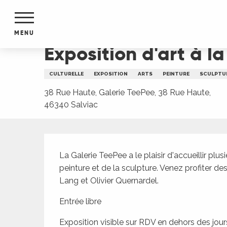
Aller
Accueil
Exposition d'art à la Galerie TeePee
au
contenu
MENU
principal
Exposition d'art à l
NTS
MENTS
CULTURELLE
EXPOSITION
ARTS
PEINTURE
SCULPTU
S
URS
38 Rue Haute, Galerie TeePee, 38 Rue Haute,
46340 Salviac
Description
du Lot
dans
La Galerie TeePee a le plaisir d'accueillir plus
s le
peinture et de la sculpture. Venez profiter de
Lang et Olivier Quernardel. 
Entrée libre 
e
Exposition visible sur RDV en dehors des jours