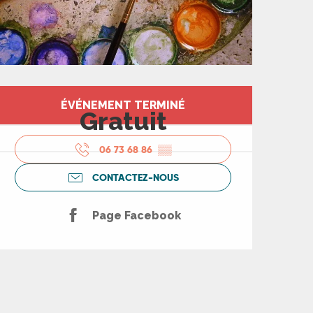
Ouverture et coord
ÉVÉNEMENT TERMINÉ
Gratuit
06 73 68 86
▒▒
CONTACTEZ-NOUS
Page Facebook