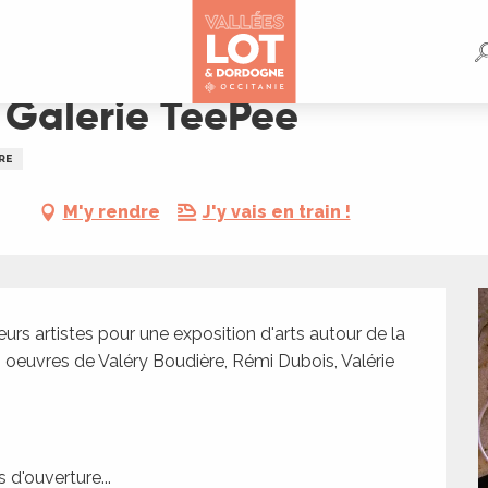
a Galerie TeePee
RE
M'y rendre
J'y vais en train !
ieurs artistes pour une exposition d'arts autour de la 
s oeuvres de Valéry Boudière, Rémi Dubois, Valérie 
 d'ouverture...