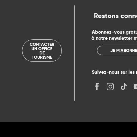
Restons conn
Abonnez-vous grat
à notre newsletter 
CONTACTER
UN OFFICE
JE M'ABONNE
DE
TOURISME
Suivez-nous sur les 
its
r