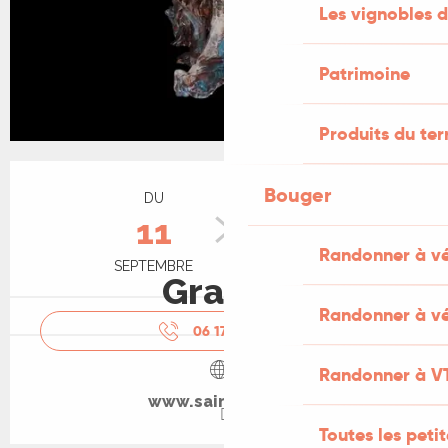
Les vignobles d
Patrimoine
Produits du ter
Ouverture et coordonnées
Bouger
DU
AU
11
23
Randonner à v
SEPTEMBRE
SEPTEMBRE
Gratuit
Randonner à vé
06 17 14 22
▒▒
Randonner à V
www.saint-cere.fr
Toutes les peti