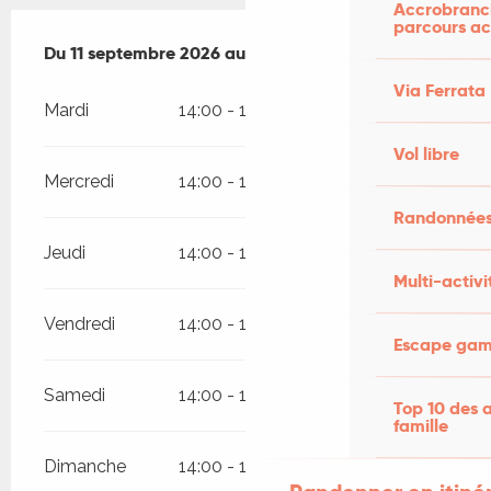
Accrobranch
parcours ac
Du
Du
11 septembre 2026
11 septembre 2026
au
au
23 septembre 2026
23 septembre 2026
Via Ferrata
Mardi
14:00 - 19:00
Vol libre
Mercredi
14:00 - 19:00
Randonnées
Jeudi
14:00 - 19:00
Multi-activi
Vendredi
14:00 - 19:00
Escape game
Samedi
14:00 - 19:00
Top 10 des a
famille
Dimanche
14:00 - 19:00