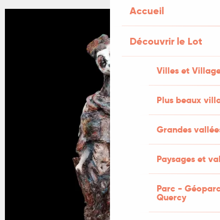
Accueil
+1 PHOTO
Découvrir le Lot
Villes et Villag
Plus beaux vill
Grandes vallée
Paysages et val
Parc - Géoparc
Quercy