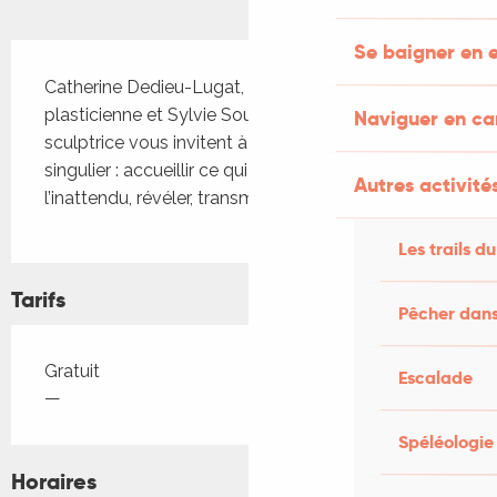
Se baigner en e
Description
Catherine Dedieu-Lugat, photographe 
plasticienne et Sylvie Souchère, peintre et 
Naviguer en c
sculptrice vous invitent à partager leur univers 
singulier : accueillir ce qui cherche à naître, capter 
Autres activités
l’inattendu, révéler, transmettre des émotions
Les trails du
Tarifs
Pêcher dans
Tarifs 2026
Gratuit
Escalade
—
Spéléologie
Horaires