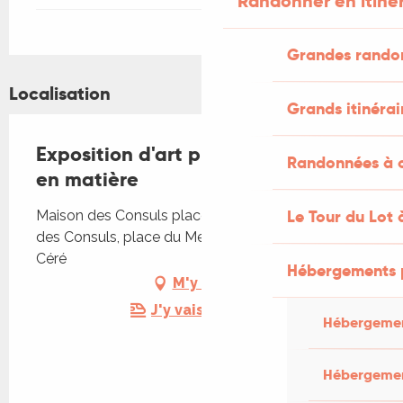
Randonner en itiné
Grandes rando
Localisation
Grands itinérai
Exposition d'art plastique - entrez
Randonnées à c
en matière
Le Tour du Lot 
Maison des Consuls place du Mercadial, Maison
des Consuls, place du Mercadial, 46400 Saint-
Céré
Hébergements 
M'y rendre
J'y vais en train !
Hébergemen
Hébergemen