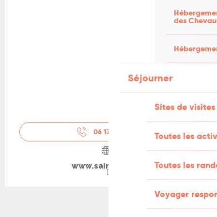
Hébergement
des Chevau
Hébergement
Séjourner
Sites de visites
06 17 14 22
▒▒
Toutes les activ
Toutes les ran
www.saint-cere.fr
Voyager respo