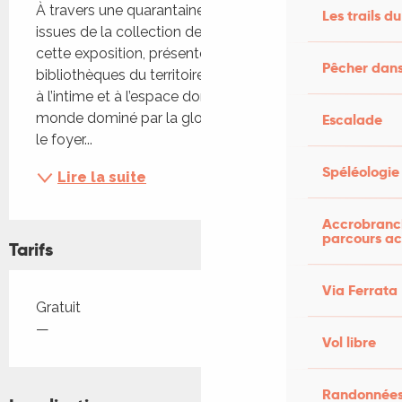
À travers une quarantaine d’œuvres récentes 
Les trails du
issues de la collection de l’Artothèque du Lot, 
cette exposition, présentée dans les quatre 
Pêcher dans
bibliothèques du territoire, interroge notre rapport 
à l’intime et à l’espace domestique. Dans un 
monde dominé par la globalisation et l’instabilité, 
Escalade
le foyer...
Spéléologie
Lire la suite
Accrobranch
parcours ac
Tarifs
Via Ferrata
Tarifs 2026
Gratuit
—
Vol libre
Randonnées