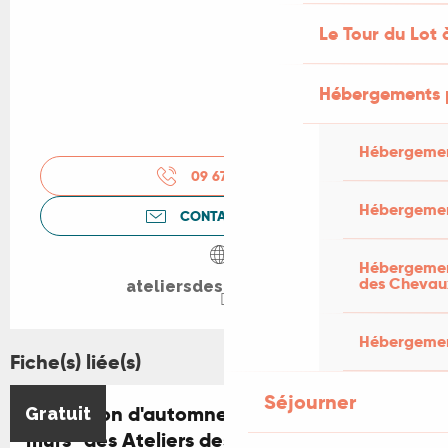
Le Tour du Lot 
Hébergements 
Hébergemen
09 67 34 62
▒▒
Hébergemen
CONTACTEZ-NOUS
Hébergement
des Chevau
ateliersdesarques.com
Hébergement
Fiche(s) liée(s)
Séjourner
Exposition d'automne : "La tendresse des
Gratuit
murs" des Ateliers des Arques