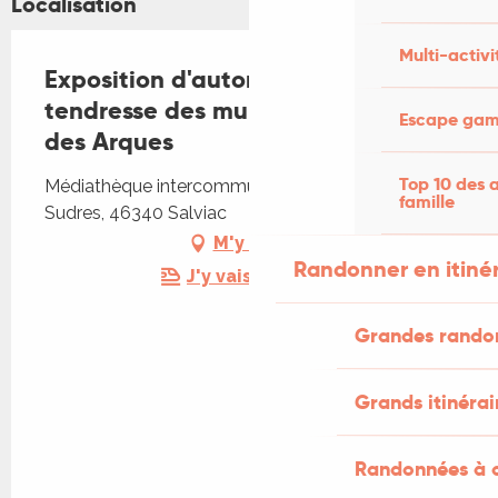
Localisation
Multi-activi
Exposition d'automne : "La
tendresse des murs" des Ateliers
Escape game
des Arques
Top 10 des a
Médiathèque intercommunale, 2 place Marie
famille
Sudres, 46340 Salviac
M'y rendre
Randonner en itiné
J'y vais en train !
Grandes rando
Grands itinérai
Randonnées à c