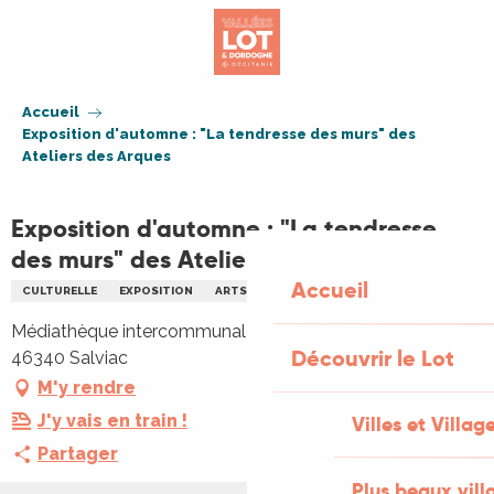
Aller
au
contenu
principal
Accueil
Exposition d'automne : "La tendresse des murs" des
Ateliers des Arques
Exposition d'automne : "La tendresse
des murs" des Ateliers des Arques
Accueil
CULTURELLE
EXPOSITION
ARTS
PEINTURE
PHOTOGRAPHIE
Médiathèque intercommunale, 2 place Marie Sudres,
Découvrir le Lot
46340 Salviac
M'y rendre
J'y vais en train !
Villes et Villag
Partager
Plus beaux vill