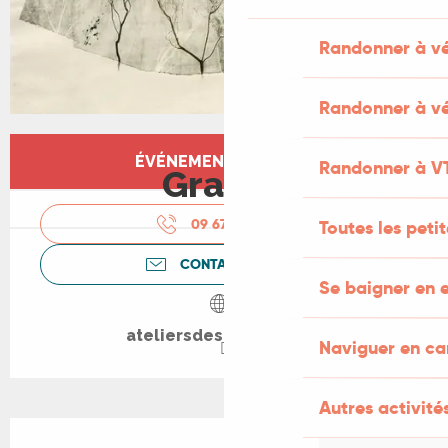
Randonner à v
Randonner à vé
Ouverture et coordonnées
ÉVÉNEMENT TERMINÉ
Randonner à V
Gratuit
09 67 34 62
▒▒
Toutes les peti
CONTACTEZ-NOUS
Se baigner en e
ateliersdesarques.com
Naviguer en c
Autres activités
Description