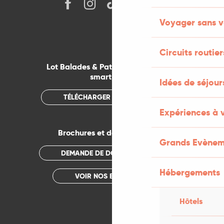
Voyager sans v
Circuits routier
Lot Balades & Patrimoines sur votre
smartphone
Idées de séjou
TÉLÉCHARGER L'APPLICATION
Expériences à 
Brochures et documentations
Grands Evènem
DEMANDE DE DOCUMENTATION
Hébergements
VOIR NOS BROCHURES
Hôtels