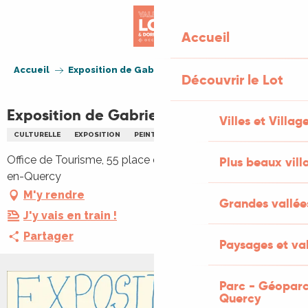
Aller
au
Accueil
contenu
principal
Accueil
Exposition de Gabrielle Diot
Découvrir le Lot
Exposition de Gabrielle Diot
Villes et Villag
CULTURELLE
EXPOSITION
PEINTURE
Office de Tourisme, 55 place d'Occitanie, 46260 Limogne-
Plus beaux vill
en-Quercy
M'y rendre
Grandes vallée
J'y vais en train !
Partager
Paysages et val
Parc - Géoparc
Quercy