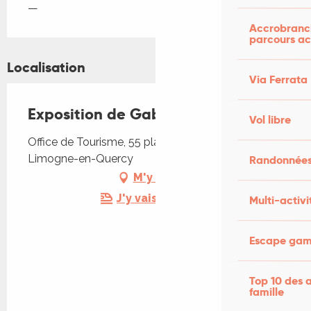
—
Accrobranch
parcours ac
Localisation
Via Ferrata
Exposition de Gabrielle Diot
Vol libre
Office de Tourisme, 55 place d'Occitanie, 46260
Limogne-en-Quercy
Randonnées
M'y rendre
J'y vais en train !
Multi-activi
Escape game
Top 10 des a
famille