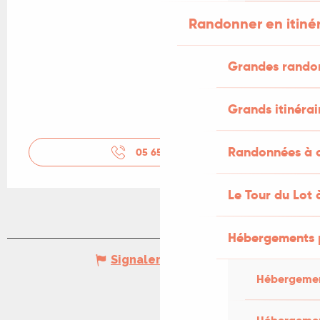
Randonner en itiné
Grandes rando
Grands itinérai
Randonnées à c
05 65 24 34
▒▒
Le Tour du Lot 
Hébergements 
Signaler une erreur
Hébergemen