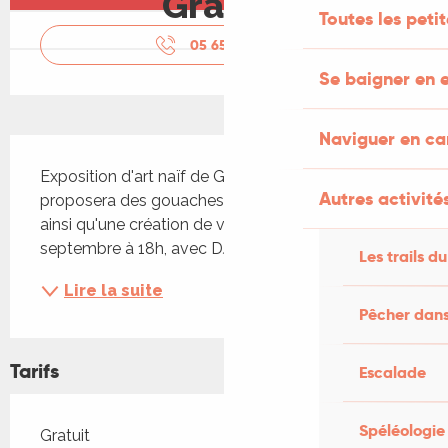
Gratuit
Toutes les peti
05 65 24 34
▒▒
Se baigner en e
Naviguer en c
Description
Exposition d'art naïf de Gabrielle Diot, qui 
Autres activités
proposera des gouaches sur toile et sur ardoise, 
ainsi qu'une création de vitrail Vernissage le 20 
septembre à 18h, avec DJ set.
Les trails du
Lire la suite
Pêcher dans
Tarifs
Escalade
Spéléologie
Tarifs 2026
Gratuit