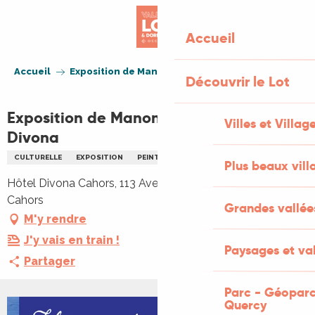
Aller
au
Accueil
contenu
principal
Accueil
Exposition de Manon Delfour à l'Hôtel Divona
Découvrir le Lot
Exposition de Manon Delfour à l'Hôtel
Villes et Villag
Divona
CULTURELLE
EXPOSITION
PEINTURE
Plus beaux vill
Hôtel Divona Cahors, 113 Avenue André Breton, 46000
Cahors
Grandes vallée
M'y rendre
J'y vais en train !
Paysages et val
Partager
Parc - Géoparc
Quercy