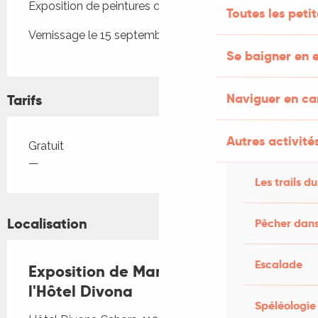
Exposition de peintures de l'artiste Manon Delfour.
Toutes les peti
Vernissage le 15 septembre à 17h
Se baigner en e
Naviguer en c
Tarifs
Autres activités
Tarifs 2026
Gratuit
—
Les trails du
Localisation
Pêcher dans
Escalade
Exposition de Manon Delfour à
l'Hôtel Divona
Spéléologie