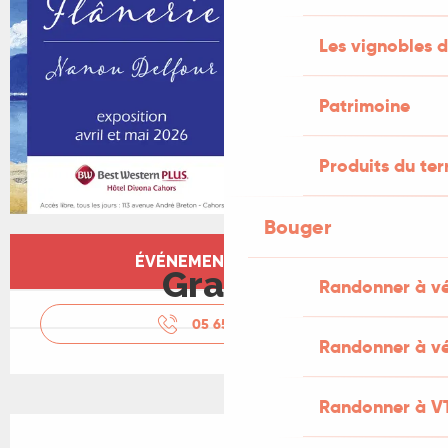
Les vignobles d
Patrimoine
Produits du ter
Bouger
Ouverture et coordonnées
ÉVÉNEMENT TERMINÉ
Gratuit
Randonner à v
05 65 21 18
▒▒
Randonner à vé
Randonner à V
Description