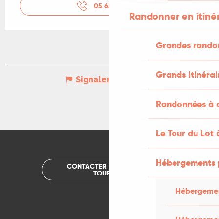
05 65 21 18
▒▒
Randonner en itiné
Grandes rando
Grands itinérai
Signaler une erreur
Randonnées à c
Le Tour du Lot 
Hébergements 
CONTACTER UN OFFICE DE
TOURISME
Hébergemen