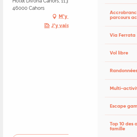
Hôtel Divona Cahors, 113 Avenue André Breton,
46000 Cahors
Accrobranch
M'y rendre
parcours ac
J'y vais en train !
Via Ferrata
Vol libre
Randonnées
Multi-activi
Escape game
Top 10 des a
famille