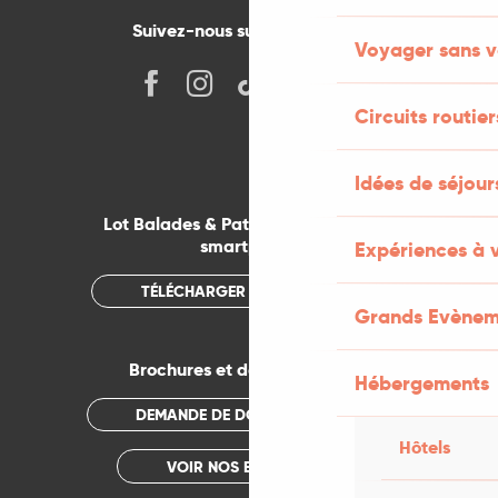
Suivez-nous sur les réseaux !
Voyager sans v
Circuits routier
Idées de séjou
Lot Balades & Patrimoines sur votre
smartphone
Expériences à 
TÉLÉCHARGER L'APPLICATION
Grands Evènem
Brochures et documentations
Hébergements
DEMANDE DE DOCUMENTATION
Hôtels
VOIR NOS BROCHURES