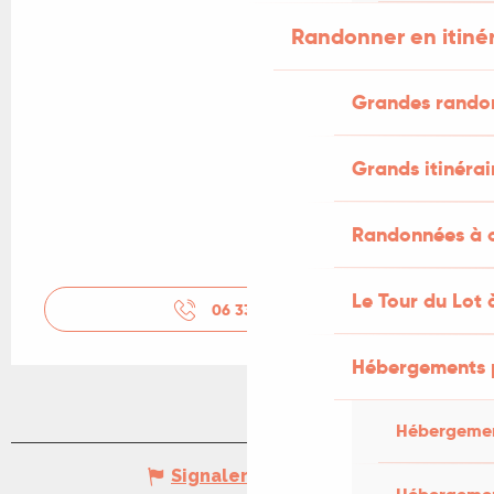
Randonner en itiné
Grandes rando
Grands itinérai
Randonnées à c
Le Tour du Lot 
06 33 12 26
▒▒
Hébergements 
Hébergemen
Signaler une erreur