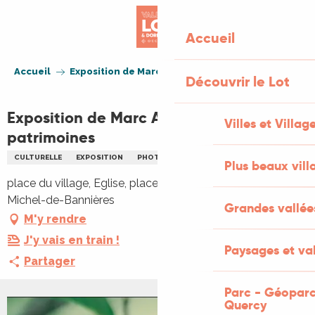
Aller
au
Accueil
contenu
principal
Accueil
Exposition de Marc Allenbach - patrimoines
Découvrir le Lot
Exposition de Marc Allenbach -
Villes et Villag
patrimoines
CULTURELLE
EXPOSITION
PHOTOGRAPHIE
Plus beaux vill
place du village, Eglise, place du village, 46110 Saint-
Michel-de-Bannières
Grandes vallée
M'y rendre
J'y vais en train !
Paysages et val
Partager
Parc - Géoparc
Quercy