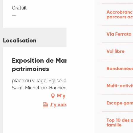
Tarifs 2026
Gratuit
Accrobranch
—
parcours ac
Via Ferrata
Localisation
Vol libre
Exposition de Marc Allenbach -
patrimoines
Randonnées
place du village, Eglise, place du village, 46110
Multi-activi
Saint-Michel-de-Bannières
M'y rendre
Escape game
J'y vais en train !
Top 10 des a
famille