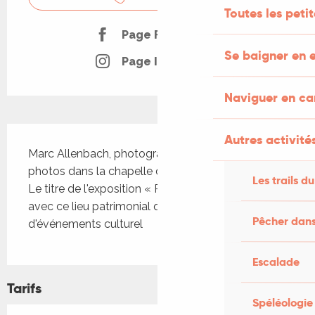
Toutes les peti
Page Facebook
Se baigner en e
Page Instagram
Naviguer en c
Description
Autres activités
Marc Allenbach, photographe, installera ses 
photos dans la chapelle de l'église du XVe siècle. 
Les trails du
Le titre de l'exposition « Patrimoines » fait écho 
avec ce lieu patrimonial qui a accueilli beaucoup 
Pêcher dans
d'événements culturel
Escalade
Tarifs
Spéléologie