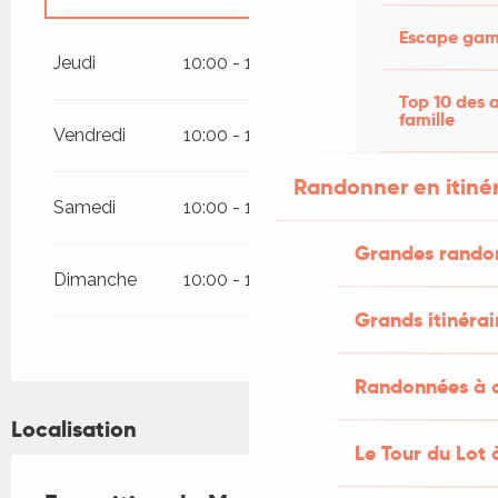
Escape game
Vendredi 9 octobre 2026
Jeudi
10:00 - 13:00
15:00 - 18:00
Top 10 des a
famille
Vendredi
10:00 - 13:00
15:00 - 18:00
Randonner en itiné
Samedi
10:00 - 13:00
15:00 - 18:00
Grandes rando
Dimanche
10:00 - 13:30
Grands itinérai
Randonnées à c
Localisation
Le Tour du Lot 