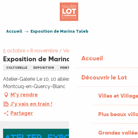
Aller
au
contenu
principal
Accueil
Exposition de Marina Taleb
5 octobre > 8 novembre / Vendredi 9 octobre à 18:30
Accueil
Exposition de Marina Taleb
CULTURELLE
EXPOSITION
PEINTURE
Découvrir le Lot
Atelier-Galerie Le 10, 10 allées des Platanes, 46800
Montcuq-en-Quercy-Blanc
M'y rendre
Villes et Villag
J'y vais en train !
Partager
Plus beaux vill
Grandes vallée