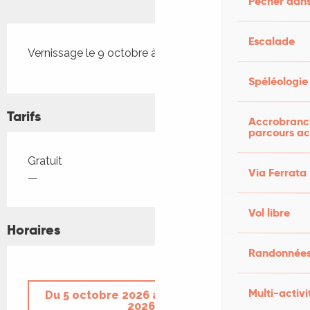
Pêcher dans
Description
Escalade
Vernissage le 9 octobre à 18h30.
Spéléologie
Tarifs
Accrobranch
parcours ac
Tarifs 2026
Gratuit
Via Ferrata
—
Vol libre
Horaires
Randonnées
Multi-activi
Du
5 octobre 2026
au
8 novembre
2026