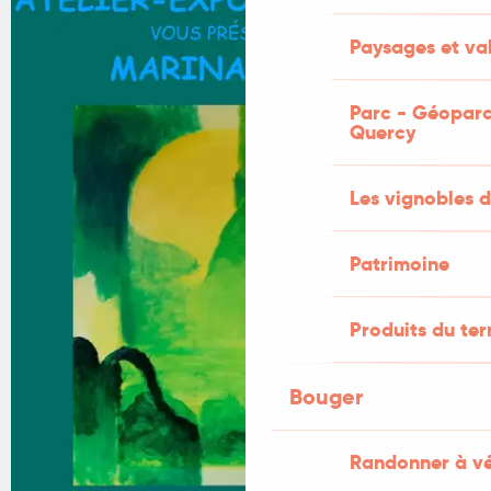
Paysages et val
Parc - Géoparc
Quercy
Les vignobles d
Patrimoine
Produits du ter
Bouger
Randonner à v