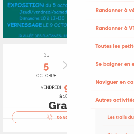
Randonner à vé
Randonner à V
Toutes les peti
Ouverture et coordonnées
DU
AU
5
8
Se baigner en e
OCTOBRE
NOVEMBRE
Naviguer en c
9
VENDREDI
OCTOBRE
à 18:30
Autres activités
Gratuit
Les trails du
06 86 93 33
▒▒