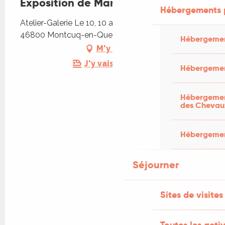
Exposition de Marina Taleb
Hébergements 
Atelier-Galerie Le 10, 10 allées des Platanes,
46800 Montcuq-en-Quercy-Blanc
Hébergemen
M'y rendre
J'y vais en train !
Hébergemen
Hébergement
des Chevau
Hébergement
Séjourner
Sites de visites
Toutes les activ