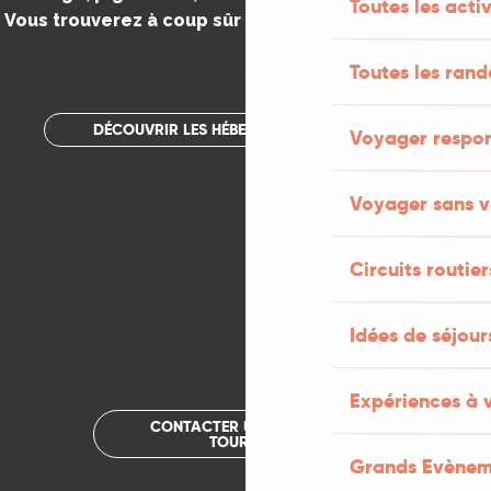
Toutes les activ
Vous trouverez à coup sûr votre bonheur dans le Lot.
.
Toutes les ran
DÉCOUVRIR LES HÉBERGEMENTS INSOLITES
Voyager respo
Voyager sans v
Circuits routier
Idées de séjou
Expériences à 
CONTACTER UN OFFICE DE
TOURISME
Grands Evènem