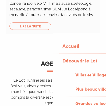
Canoë, rando, vélo, VTT mais aussi spéléologie,
escalade, parachutisme, ULM... le Lot répond à
merveille à toutes les envies d’activités de loisirs.
LIRE LA SUITE
Accueil
Découvrir le Lot
AGENDA
Villes et Villag
Le Lot illumine les saisons de ses animations :
festivals, vides greniers, brocantes, fêtes votives,
Plus beaux vill
marchés gourmands, trails sportifs… Vous l’aurez
compris la diversité est de mise, alors tous à vos
Grandes vallée
agendas !