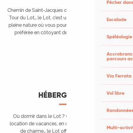
Pêcher dans
Chemin de Saint-Jacques de Compostelle, Véloroutes,
Tour du Lot… le Lot, c’est une véritable destination de
Escalade
pleine nature où vous pourrez pratiquer votre activité
préférée en côtoyant des paysages grandioses.
Spéléologie
Randonner en itinérance
Le Lot en car et en train
Balades et randonnées
Accrobranch
parcours ac
Via Ferrata
Vol libre
HÉBERGEMENTS
Randonnées
Où dormir dans le Lot ? Chez l’habitant, dans une
location de vacances, en camping, ou dans un hôtel
Multi-activi
de charme… le Lot offre des hébergements