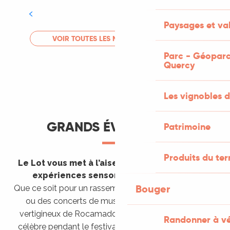
Tout l'agenda
Paysages et val
LIRE LA SUITE
VOIR TOUTES LES MANIFESTATIONS
Parc - Géoparc
Quercy
Les vignobles d
GRANDS ÉVÈNEMENTS
Patrimoine
Produits du ter
Le Lot vous met à l’aise en vous invitant à des
expériences sensorielles étonnantes !
Bouger
Que ce soit pour un rassemblement de montgolfières
ou des concerts de musique sacrée dans le site
vertigineux de Rocamadour, pour écouter un opéra
Randonner à v
célèbre pendant le festival de Saint-Céré ou encore