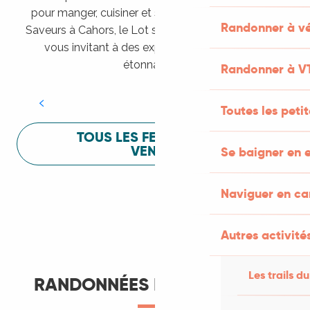
pour manger, cuisiner et s’amuser pendant Lot of
Randonner à vé
Saveurs à Cahors, le Lot sait vous mettre à l’aise en
vous invitant à des expériences sensorielles
Festival Lot of Saveurs
étonnantes !
Randonner à V
LIRE LA SUITE
Toutes les peti
TOUS LES FESTIVALS À
VENIR
Se baigner en e
Naviguer en c
Autres activités
Les trails du
RANDONNÉES ET ITINÉRANCE