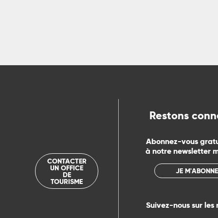
rs
ns
ue
Restons conn
Abonnez-vous grat
à notre newsletter 
CONTACTER
UN OFFICE
JE M'ABONNE
DE
TOURISME
Suivez-nous sur les 