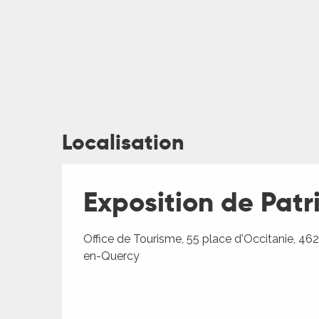
ages
Localisation
es
Exposition de Patr
es
Office de Tourisme, 55 place d'Occitanie, 4
en-Quercy