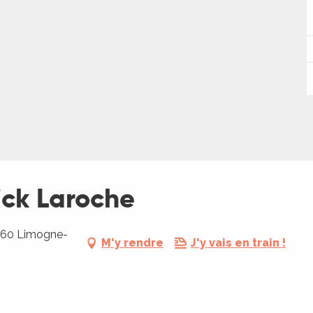
ick Laroche
6260 Limogne-
M'y rendre
J'y vais en train !