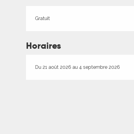
ches,
 et
Tarifs 2026
Gratuit
car
ues
a
Horaires
ents
es
Du 21 août 2026 au 4 septembre 2026
ents
es
ités
ames
piste
 faire