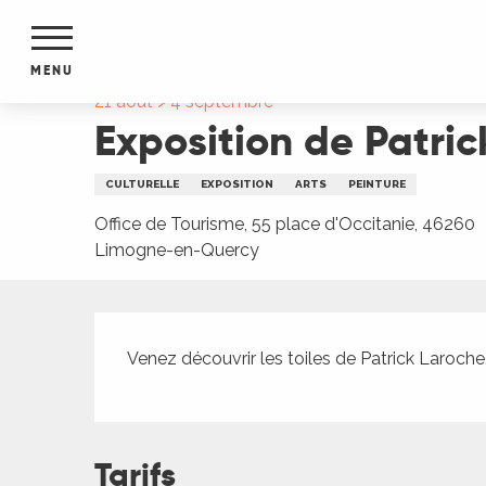
Aller
Accueil
Exposition de Patrick Laroche
au
contenu
MENU
principal
21 août > 4 septembre
Exposition de Patri
NTS
MENTS
S
CULTURELLE
EXPOSITION
ARTS
PEINTURE
URS
Office de Tourisme, 55 place d'Occitanie, 46260
Limogne-en-Quercy
du Lot
Description
dans
s le
Venez découvrir les toiles de Patrick Laroche
e
Tarifs