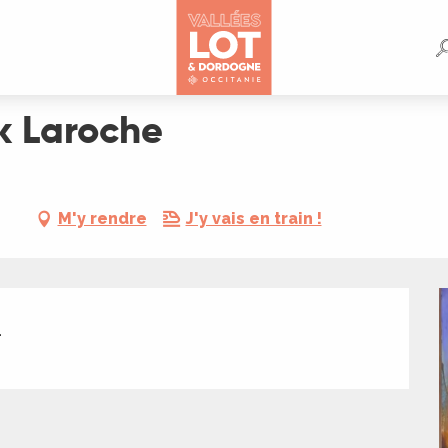
ck Laroche
M'y rendre
J'y vais en train !
.