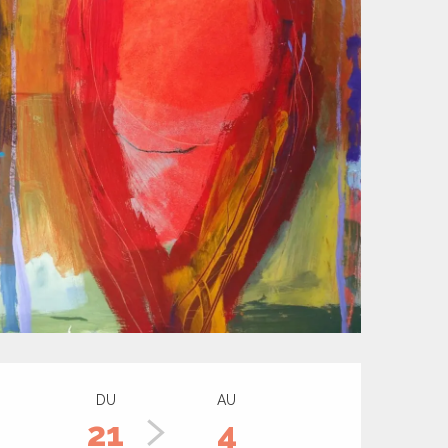
Ouverture et coord
DU
AU
21
4