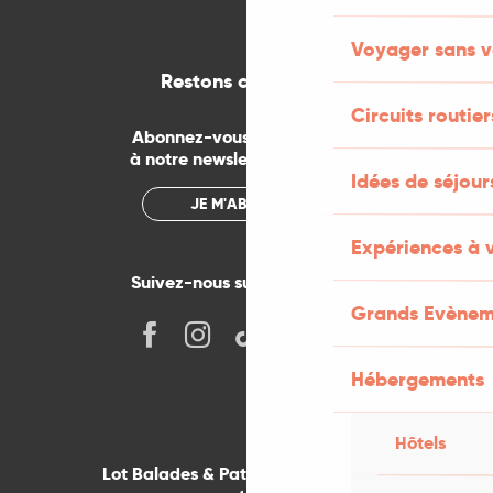
Voyager sans v
Restons connectés
Circuits routier
Abonnez-vous gratuitement
à notre newsletter mensuelle
Idées de séjou
JE M'ABONNE
Expériences à 
Suivez-nous sur les réseaux !
Grands Evènem
Hébergements
Hôtels
Lot Balades & Patrimoines sur votre