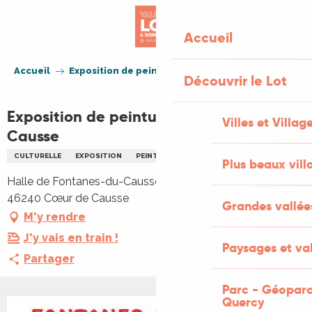
Aller
au
Accueil
contenu
principal
Accueil
Exposition de peinture à Fontanes-du-Causse
Découvrir le Lot
Exposition de peinture à Fontanes-du-
Villes et Villag
Causse
CULTURELLE
EXPOSITION
PEINTURE
Plus beaux vill
Halle de Fontanes-du-Causse, Fontanes-du-Causse,
46240 Cœur de Causse
Grandes vallée
M'y rendre
J'y vais en train !
Paysages et val
Partager
Parc - Géoparc
Quercy