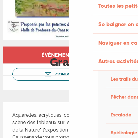
Toutes les peti
Se baigner en e
Naviguer en c
Ouverture et coordonnées
ÉVÉNEMENT TERMINÉ
Gratuit
Autres activités
CONTACTEZ-NOUS
Les trails du
Pêcher dans
Description
Escalade
Aquarelles, acryliques, collages... pour mettre en 
scène des tableaux sur le thème "Eloge et beauté 
de la Nature", l'exposition que l'Association La 
Spéléologie
Caussenarde vous propose de découvrir dans le 