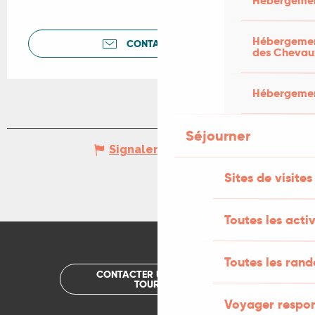
Hébergemen
Hébergement
CONTACTEZ-NOUS
des Chevau
Hébergement
Séjourner
Signaler une erreur
Sites de visites
Toutes les activ
Toutes les ran
CONTACTER UN OFFICE DE
TOURISME
Voyager respo