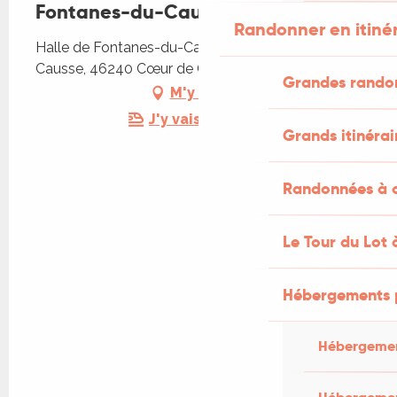
Fontanes-du-Causse
Randonner en itiné
Halle de Fontanes-du-Causse, Fontanes-du-
Causse, 46240 Cœur de Causse
Grandes rando
M'y rendre
J'y vais en train !
Grands itinérai
Randonnées à c
Le Tour du Lot 
Hébergements 
Hébergemen