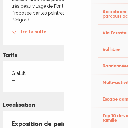
très beau village de Fontanes-du-Causse. 
Accrobranch
Proposée par les peintres de l'Atelier du Chai en 
parcours ac
Périgord....
Lire la suite
Via Ferrata
Vol libre
Tarifs
Randonnées
Tarifs 2026
Gratuit
—
Multi-activi
Escape game
Localisation
Top 10 des a
famille
Exposition de peinture à