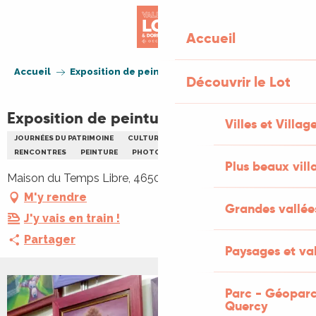
Aller
au
Accueil
contenu
principal
Accueil
Exposition de peinture
Découvrir le Lot
Exposition de peinture
Villes et Villag
JOURNÉES DU PATRIMOINE
CULTURELLE
EXPOSITION
RENCONTRES
PEINTURE
PHOTOGRAPHIE
Plus beaux vill
Maison du Temps Libre, 46500 Thégra
M'y rendre
Grandes vallée
J'y vais en train !
Partager
Paysages et val
Parc - Géoparc
Quercy