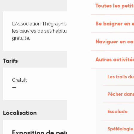
Toutes les peti
Description
Se baigner en e
L'Association Thégraphisme et Couleurs expose 
les œuvres de ses habitués, en visite libre et 
gratuite.
Naviguer en c
Autres activités
Tarifs
Les trails du
Tarifs 2026
Gratuit
—
Pêcher dans
Escalade
Localisation
Spéléologie
Exposition de peinture