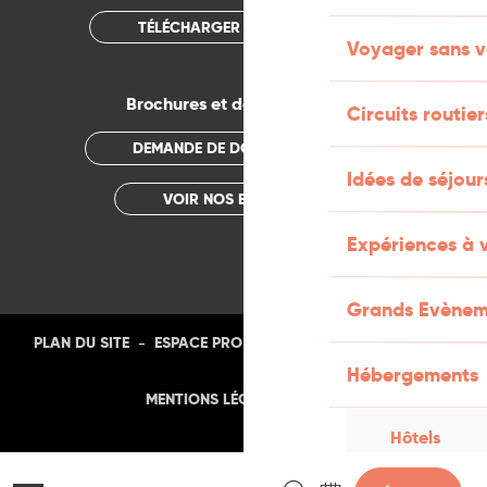
TÉLÉCHARGER L'APPLICATION
Voyager sans v
Brochures et documentations
Circuits routier
DEMANDE DE DOCUMENTATION
Idées de séjou
VOIR NOS BROCHURES
Expériences à 
Grands Evènem
-
-
-
-
PLAN DU SITE
ESPACE PRO
PRESSE
PHOTOTHÈQUE
Hébergements
-
MENTIONS LÉGALES
CGU
Hôtels
Recherche