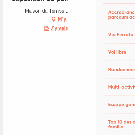
Maison du Temps Libre, 46500 Thégra
Accrobranch
parcours ac
M'y rendre
J'y vais en train !
Via Ferrata
Vol libre
Randonnées
Multi-activi
Escape game
Top 10 des a
famille