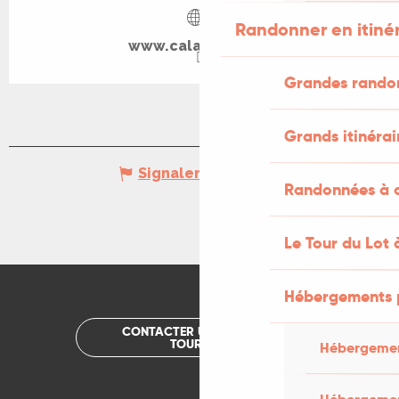
Randonner en itiné
www.calameo.com
Grandes rando
Grands itinérai
Signaler une erreur
Randonnées à c
Le Tour du Lot 
Hébergements 
CONTACTER UN OFFICE DE
TOURISME
Hébergemen