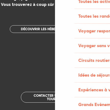
Toutes les activ
Vous trouverez à coup sûr votre bonheur dans le Lot.
.
Toutes les ran
DÉCOUVRIR LES HÉBERGEMENTS INSOLITES
Voyager respo
Voyager sans v
Circuits routier
Idées de séjou
Expériences à 
CONTACTER UN OFFICE DE
TOURISME
Grands Evènem