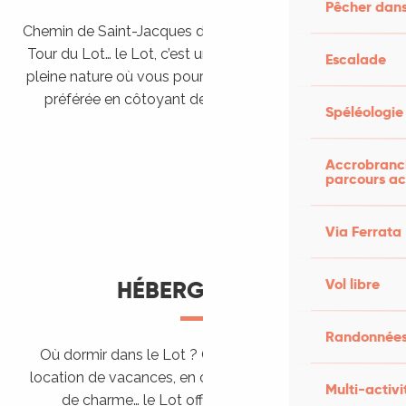
Pêcher dans
Chemin de Saint-Jacques de Compostelle, Véloroutes,
Tour du Lot… le Lot, c’est une véritable destination de
Escalade
pleine nature où vous pourrez pratiquer votre activité
préférée en côtoyant des paysages grandioses.
Spéléologie
Randonner en itinérance
Le Lot en car et en train
Balades et randonnées
Accrobranch
parcours ac
Via Ferrata
Vol libre
HÉBERGEMENTS
Randonnées
Où dormir dans le Lot ? Chez l’habitant, dans une
location de vacances, en camping, ou dans un hôtel
Multi-activi
de charme… le Lot offre des hébergements