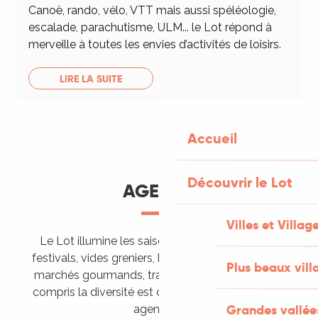
Canoë, rando, vélo, VTT mais aussi spéléologie,
escalade, parachutisme, ULM... le Lot répond à
merveille à toutes les envies d’activités de loisirs.
LIRE LA SUITE
Accueil
Découvrir le Lot
AGENDA
Villes et Villag
Le Lot illumine les saisons de ses animations :
festivals, vides greniers, brocantes, fêtes votives,
Plus beaux vill
marchés gourmands, trails sportifs… Vous l’aurez
compris la diversité est de mise, alors tous à vos
Grandes vallée
agendas !