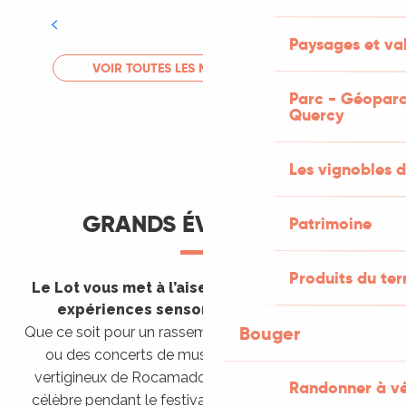
Tout l'agenda
Paysages et val
LIRE LA SUITE
VOIR TOUTES LES MANIFESTATIONS
Parc - Géoparc
Quercy
Les vignobles d
GRANDS ÉVÈNEMENTS
Patrimoine
Produits du ter
Le Lot vous met à l’aise en vous invitant à des
expériences sensorielles étonnantes !
Bouger
Que ce soit pour un rassemblement de montgolfières
ou des concerts de musique sacrée dans le site
vertigineux de Rocamadour, pour écouter un opéra
Randonner à v
célèbre pendant le festival de Saint-Céré ou encore