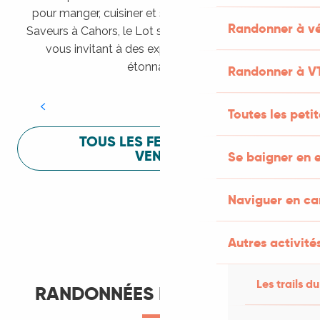
pour manger, cuisiner et s’amuser pendant Lot of
Randonner à vé
Saveurs à Cahors, le Lot sait vous mettre à l’aise en
vous invitant à des expériences sensorielles
Festival Lot of Saveurs
étonnantes !
Randonner à V
LIRE LA SUITE
Toutes les peti
TOUS LES FESTIVALS À
VENIR
Se baigner en e
Naviguer en c
Autres activités
Les trails du
RANDONNÉES ET ITINÉRANCE