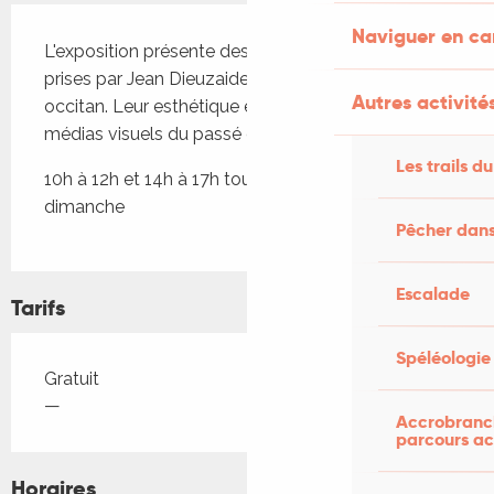
Description
Naviguer en c
L'exposition présente des photos en noir et blanc 
prises par Jean Dieuzaide du patrimoine médieval 
Autres activités
occitan. Leur esthétique est comparée aux 
médias visuels du passé et du présent
Les trails du
10h à 12h et 14h à 17h tous les jours sauf le 
dimanche
Pêcher dans
Escalade
Tarifs
Spéléologie
Tarifs 2026
Gratuit
—
Accrobranch
parcours ac
Horaires