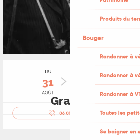
Produits du ter
Bouger
Randonner à v
Ouverture et coordonnées
DU
AU
Randonner à vé
31
27
AOÛT
SEPTEMBRE
Randonner à V
Gratuit
Toutes les peti
06 01 63 08
▒▒
Se baigner en e