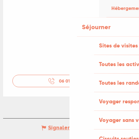
Hébergement
Séjourner
Sites de visites
Toutes les activ
06 01 63 08
▒▒
Toutes les ran
Voyager respo
Voyager sans v
Signaler une erreur
Circuits routier