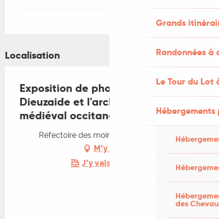
Grands itinérai
Randonnées à c
Localisation
Le Tour du Lot 
Exposition de photographies -
Dieuzaide et l'architecture
Hébergements 
médiéval occitane
Réfectoire des moines, 46110 Carennac
Hébergemen
M'y rendre
J'y vais en train !
Hébergemen
Hébergement
des Chevau