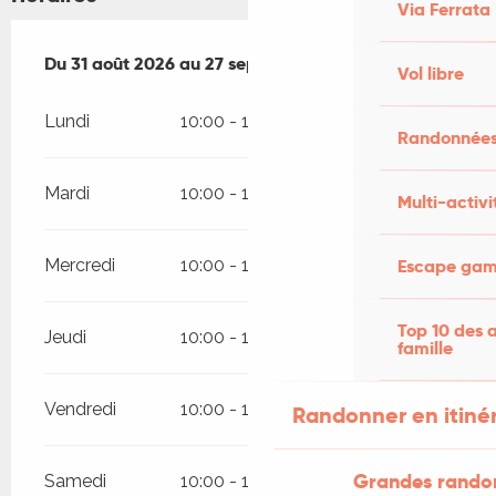
Via Ferrata
Du
Du
31 août 2026
31 août 2026
au
au
27 septembre 2026
27 septembre 2026
Vol libre
Lundi
10:00 - 12:00
14:00 - 17:00
Randonnées
Mardi
10:00 - 12:00
14:00 - 17:00
Multi-activi
Escape game
Mercredi
10:00 - 12:00
14:00 - 17:00
Top 10 des a
Jeudi
10:00 - 12:00
14:00 - 17:00
famille
Vendredi
10:00 - 12:00
14:00 - 17:00
Randonner en itiné
Grandes rando
Samedi
10:00 - 12:00
14:00 - 17:00