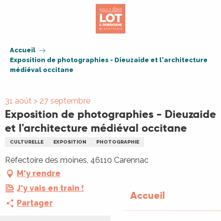
Aller
au
contenu
principal
Accueil
Exposition de photographies - Dieuzaide et l'architecture
médiéval occitane
31 août > 27 septembre
Exposition de photographies - Dieuzaide
et l'architecture médiéval occitane
CULTURELLE
EXPOSITION
PHOTOGRAPHIE
Réfectoire des moines, 46110 Carennac
M'y rendre
J'y vais en train !
Accueil
Partager