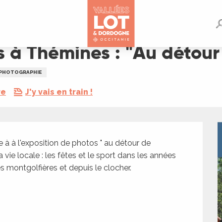
étour de Thémines"
s à Thémines : "Au détou
PHOTOGRAPHIE
re
J'y vais en train !
e à à l'exposition de photos " au détour de 
ie locale : les fêtes et le sport dans les années 
s montgolfières et depuis le clocher.