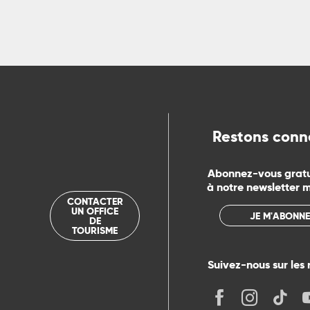
ns
ue
Restons conn
Abonnez-vous grat
à notre newsletter 
CONTACTER
UN OFFICE
JE M'ABONNE
DE
TOURISME
Suivez-nous sur les 
its