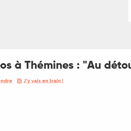
tos à Thémines : "Au déto
endre
J'y vais en train !