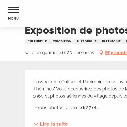
Aller
Accueil
Exposition de photos à Thémines : "Au d
au
contenu
MENU
principal
Exposition de photo
NTS
MENTS
CULTURELLE
EXPOSITION
HISTORIQUE
PATRIMOINE
S
URS
salle de quartier, 46120 Thémines
M'y rend
Description
du Lot
L'association Culture et Patrimoine vous invit
dans
Thémines". Vous découvrirez des photos de la v
s le
1960 et photos aériennes du village depuis le
 Expos photos le samedi 27 et...
e
Lire la suite