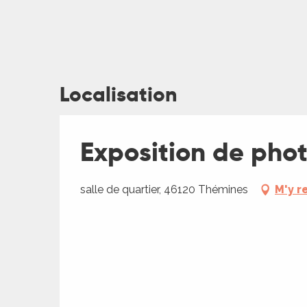
Localisation
ages
Exposition de pho
es
salle de quartier, 46120 Thémines
M'y r
es