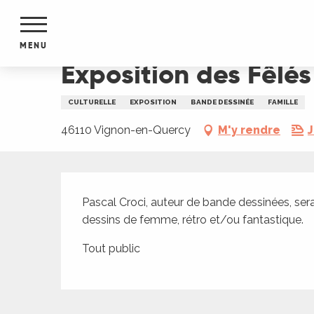
Aller
Accueil
Exposition des Fêlés de la BD
au
contenu
MENU
principal
Exposition des Fêlés
NTS
MENTS
CULTURELLE
EXPOSITION
BANDE DESSINÉE
FAMILLE
S
URS
46110 Vignon-en-Quercy
M'y rendre
J
Description
du Lot
Pascal Croci, auteur de bande dessinées, sera 
dans
dessins de femme, rétro et/ou fantastique.
s le
Tout public
e