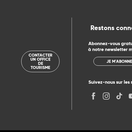
ue
Restons conn
Abonnez-vous grat
à notre newsletter 
CONTACTER
UN OFFICE
JE M'ABONNE
DE
TOURISME
Suivez-nous sur les 
its
r