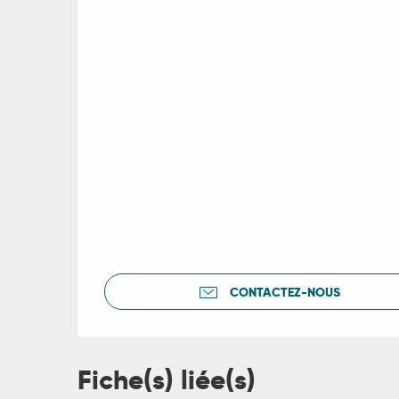
ages
es
es
CONTACTEZ-NOUS
Fiche(s) liée(s)