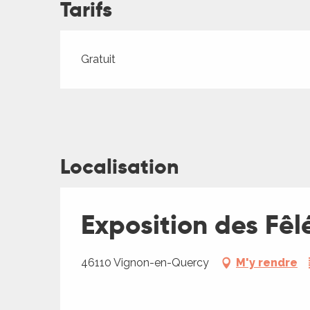
Tarifs
ches,
 et
car
Tarifs 2026
Gratuit
ues
a
ents
es
Localisation
ents
es
ités
Exposition des Fêl
ames
piste
46110 Vignon-en-Quercy
M'y rendre
 faire