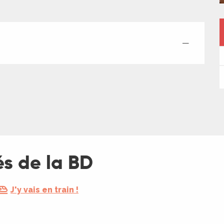
—
és de la BD
J'y vais en train !