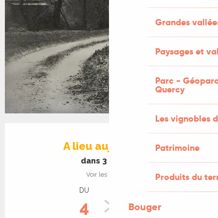
Grandes vallée
Paysages et val
Parc - Géoparc
Quercy
Les vignobles d
Ouverture et coordonnées
A lieu aujourd'hui
Patrimoine
dans 3 heures
Voir les horaires
Produits du ter
DU
AU
4
30
Bouger