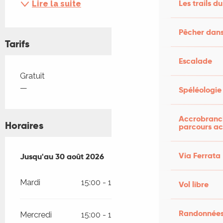
Les trails du
Lire la suite
Pêcher dans
Tarifs
Escalade
Tarifs 2026
Gratuit
—
Spéléologie
Accrobranch
Horaires
parcours ac
Via Ferrata
Du
Jusqu'au
4 août 2026
30 août 2026
au
30 août 2026
Mardi
15:00 - 19:00
Vol libre
Randonnées
Mercredi
15:00 - 19:00