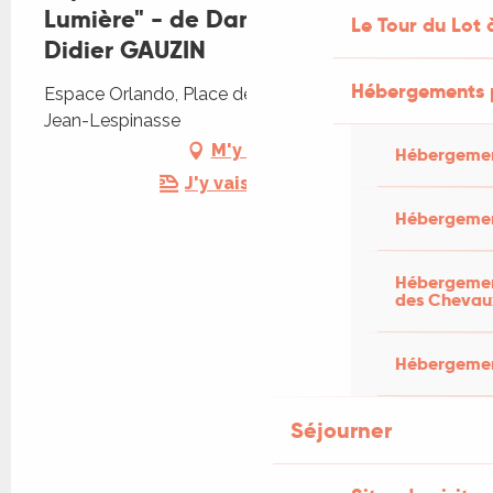
Lumière" - de Dan COURTICE et de
Le Tour du Lot 
Didier GAUZIN
Hébergements 
Espace Orlando, Place de l'Église, 46400 Saint-
Jean-Lespinasse
M'y rendre
Hébergemen
J'y vais en train !
Hébergemen
Hébergement
des Chevau
Hébergement
Séjourner