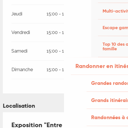
Multi-activi
Jeudi
15:00 - 19:00
Escape game
Vendredi
15:00 - 19:00
Top 10 des a
famille
Samedi
15:00 - 19:00
Randonner en itiné
Dimanche
15:00 - 19:00
Grandes rando
Grands itinérai
Localisation
Randonnées à c
Exposition "Entre Pierre et