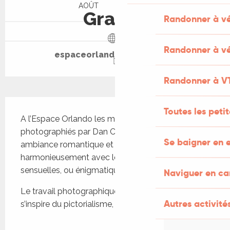
AOÛT
AOÛT
Gratuit
Randonner à v
Randonner à vé
espaceorlando.over-blog.fr
Randonner à V
Description
Toutes les peti
A l’Espace Orlando les mystérieux paysages 
photographiés par Dan COURTICE, tout en 
Se baigner en e
ambiance romantique et paisible, voisinent 
harmonieusement avec les sculptures douces et 
sensuelles, ou énigmatiques de Didier GAUZIN.
Naviguer en c
Le travail photographique de Dan Courtice 
Autres activités
s’inspire du pictorialisme, un mouvement...