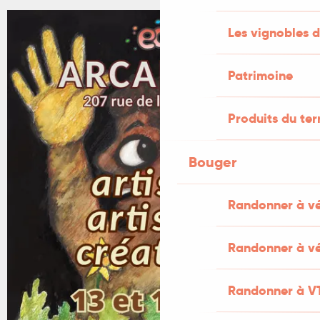
Les vignobles d
Patrimoine
Produits du ter
Bouger
Randonner à v
Randonner à vé
Randonner à V