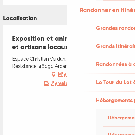
Randonner en itiné
Localisation
Grandes rando
Exposition et animations d'artistes
Grands itinérai
et artisans locaux
Espace Christian Verdun, 207 Rue de la
Randonnées à c
Résistance, 46090 Arcambal
M'y rendre
Le Tour du Lot 
J'y vais en train !
Hébergements 
Hébergemen