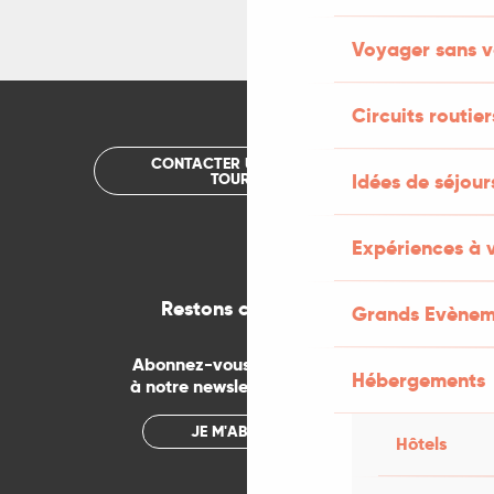
Voyager sans v
Circuits routier
CONTACTER UN OFFICE DE
TOURISME
Idées de séjou
Expériences à 
Restons connectés
Grands Evènem
Abonnez-vous gratuitement
Hébergements
à notre newsletter mensuelle
JE M'ABONNE
Hôtels