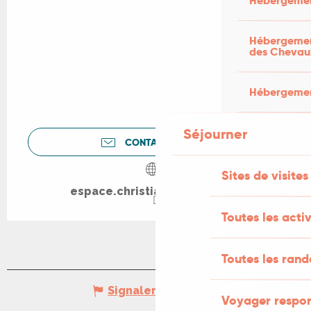
Hébergemen
Hébergement
des Chevau
Hébergement
Séjourner
CONTACTEZ-NOUS
Sites de visites
espace.christian-verdun.com
Toutes les activ
Toutes les ran
Signaler une erreur
Voyager respo