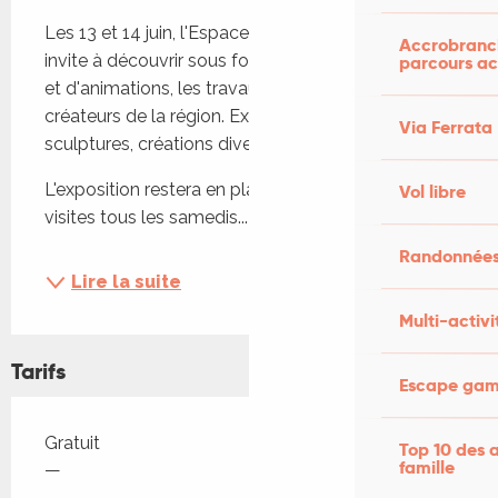
Description
Les 13 et 14 juin, l'Espace Christian Verdun vous 
Accrobranch
invite à découvrir sous forme de démonstrations 
parcours ac
et d'animations, les travaux de 20 artistes et 
créateurs de la région. Exposition, peintures, 
Via Ferrata
sculptures, créations diverses. 
L'exposition restera en place jusqu'au 04 juillet, 
Vol libre
visites tous les samedis...
Randonnées
Lire la suite
Multi-activi
Tarifs
Escape game
Tarifs 2026
Gratuit
Top 10 des a
famille
—