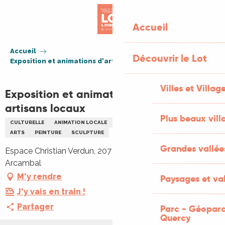
Aller
au
Accueil
contenu
principal
Accueil
Découvrir le Lot
Exposition et animations d'artistes et artisans locaux
Villes et Villag
Exposition et animations d'artistes et
artisans locaux
Plus beaux vill
CULTURELLE
ANIMATION LOCALE
EXPOSITION
ARTISANAT
ARTS
PEINTURE
SCULPTURE
Grandes vallée
Espace Christian Verdun, 207 Rue de la Résistance, 46090
Arcambal
M'y rendre
Paysages et val
J'y vais en train !
Partager
Parc - Géoparc
Quercy