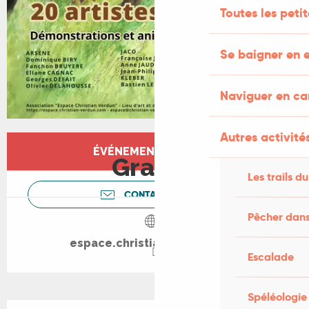
Toutes les peti
Se baigner en e
Naviguer en c
Autres activités
Ouverture et coordonnées
ÉVÉNEMENT TERMINÉ
Gratuit
Les trails du
CONTACTEZ-NOUS
Pêcher dans
espace.christian-verdun.com
Escalade
Spéléologie