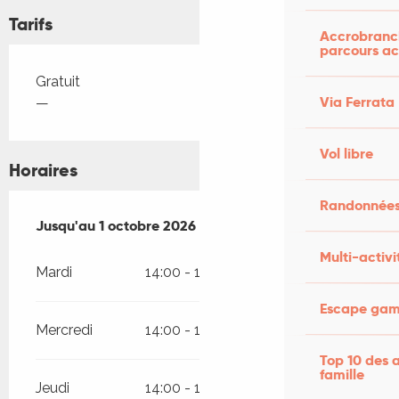
Tarifs
Accrobranch
parcours ac
Tarifs 2026
Gratuit
Via Ferrata
—
Vol libre
Horaires
Randonnées
Du
Jusqu'au
1 juillet 2026
1 octobre 2026
au
1 octobre 2026
Multi-activi
Mardi
14:00 - 18:00
Escape game
Mercredi
14:00 - 18:00
Top 10 des a
famille
Jeudi
14:00 - 18:00