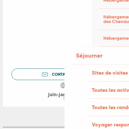
Hébergemen
Hébergement
des Chevau
Hébergement
Séjourner
Sites de visites
CONTACTEZ-NOUS
Toutes les activ
juin-jardins.fr
Toutes les ran
Voyager respo