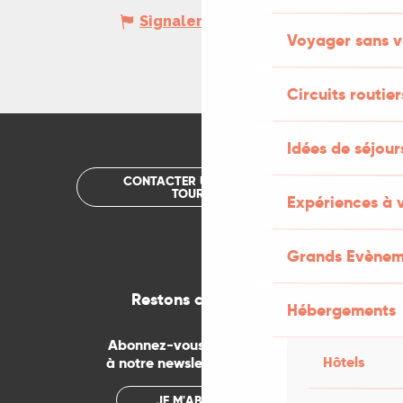
Signaler une erreur
Voyager sans v
Circuits routier
Idées de séjou
CONTACTER UN OFFICE DE
TOURISME
Expériences à 
Grands Evènem
Restons connectés
Hébergements
Abonnez-vous gratuitement
Hôtels
à notre newsletter mensuelle
JE M'ABONNE