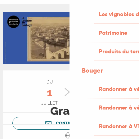
Les vignobles d
Patrimoine
Produits du ter
Bouger
Ouverture et coordonnées
DU
AU
Randonner à v
1
1
JUILLET
OCTOBRE
Randonner à vé
Gratuit
CONTACTEZ-NOUS
Randonner à V