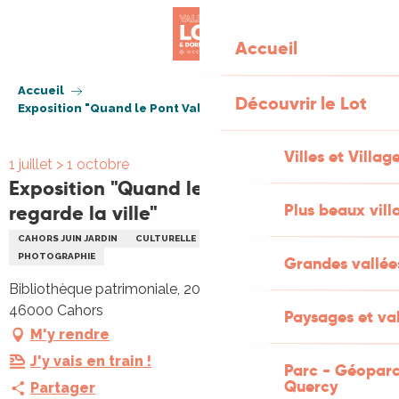
Aller
au
Accueil
contenu
principal
Accueil
Découvrir le Lot
Exposition "Quand le Pont Valentré regarde la ville"
Villes et Villag
1 juillet > 1 octobre
Exposition "Quand le Pont Valentré
Plus beaux vill
regarde la ville"
CAHORS JUIN JARDIN
CULTURELLE
EXPOSITION
PATRIMOINE
PHOTOGRAPHIE
Grandes vallée
Bibliothèque patrimoniale, 20 place François Mitterrand,
46000 Cahors
Paysages et val
M'y rendre
J'y vais en train !
Parc - Géoparc
Quercy
Partager