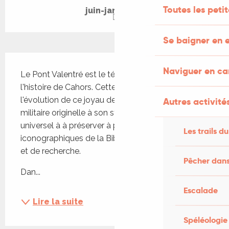
Toutes les peti
juin-jardins.fr
Se baigner en e
Description
Naviguer en c
Le Pont Valentré est le témoin privilégié de 
l'histoire de Cahors. Cette exposition retrace 
l'évolution de ce joyau de pierre, de sa fonction 
Autres activités
militaire originelle à son statut d'emblème 
universel à à préserver à partir des documents 
Les trails du
iconographiques de la Bibliothèque patrimoniale 
et de recherche.
Pêcher dans
Dan...
Escalade
Lire la suite
Spéléologie