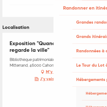
Randonner en itiné
Grandes rando
Localisation
Grands itinérai
Exposition "Quand le Pont Valentré
regarde la ville"
Randonnées à c
Bibliothèque patrimoniale, 20 place François
Le Tour du Lot 
Mitterrand, 46000 Cahors
M'y rendre
J'y vais en train !
Hébergements 
Hébergemen