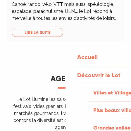
Canoë, rando, vélo, VTT mais aussi spéléologie,
escalade, parachutisme, ULM... le Lot répond à
merveille à toutes les envies d’activités de loisirs.
LIRE LA SUITE
Accueil
Découvrir le Lot
AGENDA
Villes et Villag
Le Lot illumine les saisons de ses animations :
festivals, vides greniers, brocantes, fêtes votives,
Plus beaux vill
marchés gourmands, trails sportifs… Vous l’aurez
compris la diversité est de mise, alors tous à vos
Grandes vallée
agendas !