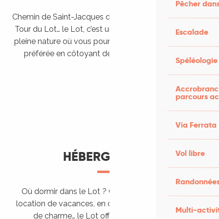
Pêcher dans
Chemin de Saint-Jacques de Compostelle, Véloroutes,
Tour du Lot… le Lot, c’est une véritable destination de
Escalade
pleine nature où vous pourrez pratiquer votre activité
préférée en côtoyant des paysages grandioses.
Spéléologie
Randonner en itinérance
Le Lot en car et en train
Balades et randonnées
Accrobranch
parcours ac
Via Ferrata
Vol libre
HÉBERGEMENTS
Randonnées
Où dormir dans le Lot ? Chez l’habitant, dans une
location de vacances, en camping, ou dans un hôtel
Multi-activi
de charme… le Lot offre des hébergements