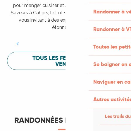
pour manger, cuisiner et s’amuser pendant Lot of
Randonner à vé
Saveurs à Cahors, le Lot sait vous mettre à l’aise en
vous invitant à des expériences sensorielles
Festival Lot of Saveurs
étonnantes !
Randonner à V
LIRE LA SUITE
Toutes les peti
TOUS LES FESTIVALS À
VENIR
Se baigner en e
Naviguer en c
Autres activités
Les trails du
RANDONNÉES ET ITINÉRANCE