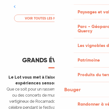
Tout l'agenda
Paysages et val
LIRE LA SUITE
VOIR TOUTES LES MANIFESTATIONS
Parc - Géoparc
Quercy
Les vignobles d
GRANDS ÉVÈNEMENTS
Patrimoine
Produits du ter
Le Lot vous met à l’aise en vous invitant à des
expériences sensorielles étonnantes !
Bouger
Que ce soit pour un rassemblement de montgolfières
ou des concerts de musique sacrée dans le site
vertigineux de Rocamadour, pour écouter un opéra
Randonner à v
célèbre pendant le festival de Saint-Céré ou encore