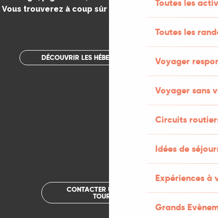
Toutes les activ
Vous trouverez à coup sûr votre bonheur dans le Lot.
.
Toutes les ran
DÉCOUVRIR LES HÉBERGEMENTS INSOLITES
Voyager respo
Voyager sans v
Circuits routier
Idées de séjou
Expériences à 
CONTACTER UN OFFICE DE
TOURISME
Grands Evènem