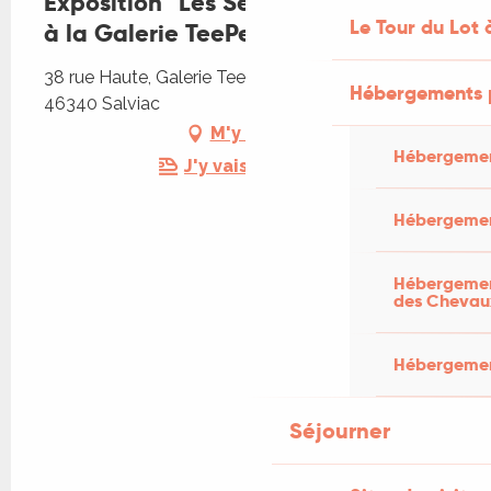
Exposition "Les Sens d'1 Corbeau"
Le Tour du Lot 
à la Galerie TeePee
38 rue Haute, Galerie TeePee, 38 rue Haute,
Hébergements 
46340 Salviac
M'y rendre
Hébergemen
J'y vais en train !
Hébergemen
Hébergement
des Chevau
Hébergement
Séjourner