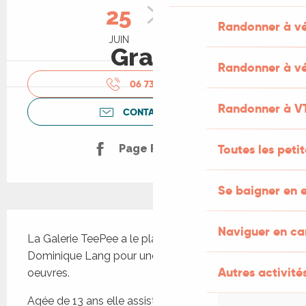
25
28
Randonner à v
JUIN
AOÛT
Gratuit
Randonner à vé
06 73 68 86
▒▒
Randonner à V
CONTACTEZ-NOUS
Toutes les peti
Page Facebook
Se baigner en e
Description
Naviguer en c
La Galerie TeePee a le plaisir d'accueillir 
Dominique Lang pour une exposition de ses 
Autres activités
oeuvres.
Agée de 13 ans elle assiste à la pièce 