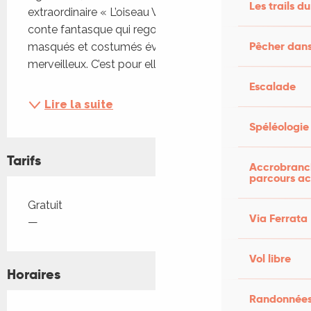
Les trails du
extraordinaire « L’oiseau Vert » de Carlo Gozzi, un 
conte fantasque qui regorge de personnages 
Pêcher dans
masqués et costumés évoluant dans un décor 
merveilleux. C’est pour elle...
Escalade
Lire la suite
Spéléologie
Tarifs
Accrobranch
parcours ac
Tarifs 2026
Gratuit
Via Ferrata
—
Vol libre
Horaires
Randonnées