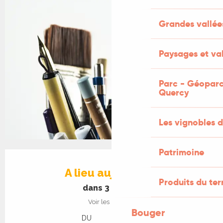
Grandes vallée
Paysages et val
Parc - Géoparc
Quercy
Les vignobles d
Patrimoine
Ouverture et coordonnées
A lieu aujourd'hui
Produits du ter
dans 3 heures
Voir les horaires
Bouger
DU
AU