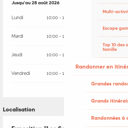
Du
Jusqu'au
25 juin 2026
28 août 2026
au
28 août 2026
Multi-activi
Lundi
10:00 - 12:00
14:00 - 18:00
Escape game
Mardi
10:00 - 12:00
14:00 - 18:00
Top 10 des a
famille
Jeudi
10:00 - 12:00
14:00 - 18:00
Randonner en itiné
Vendredi
10:00 - 12:00
14:00 - 18:00
Grandes rando
Grands itinérai
Localisation
Randonnées à c