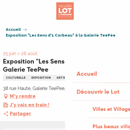
Aller
au
contenu
principal
Accueil
Exposition "Les Sens d'1 Corbeau" à la Galerie TeePee
25 juin > 28 août
Exposition "Les Sens d'1 Corbeau" à la
Galerie TeePee
Accueil
CULTURELLE
EXPOSITION
ARTS
38 rue Haute, Galerie TeePee, 38 rue Haute, 46340 Salviac
Découvrir le Lot
M'y rendre
J'y vais en train !
Villes et Villag
Partager
Plus beaux vill