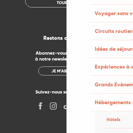
TOURISME
Voyager sans v
Circuits routier
Restons connectés
Idées de séjou
Abonnez-vous gratuitement
à notre newsletter mensuelle
Expériences à 
JE M'ABONNE
Grands Evènem
Suivez-nous sur les réseaux !
Hébergements
Hôtels