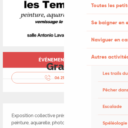
Toutes les peti
Se baigner en e
Naviguer en c
Ouverture et coordonnées
Autres activités
ÉVÉNEMENT TERMINÉ
Gratuit
Les trails du
06 21 90 59
▒▒
Pêcher dans
Description
Escalade
Exposition collective présentant des œuvres de 
peinture, aquarelle, photographie et pastel. Les 
Spéléologie