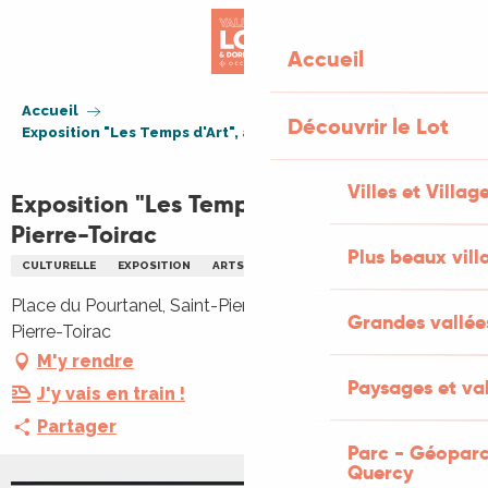
Aller
au
Accueil
contenu
principal
Accueil
Découvrir le Lot
Exposition "Les Temps d'Art", à Saint-Pierre-Toirac
Villes et Villag
Exposition "Les Temps d'Art", à Saint-
Pierre-Toirac
Plus beaux vill
CULTURELLE
EXPOSITION
ARTS
Place du Pourtanel, Saint-Pierre-Toirac, 46160 Saint-
Grandes vallée
Pierre-Toirac
M'y rendre
Paysages et val
J'y vais en train !
Partager
Parc - Géoparc
Quercy