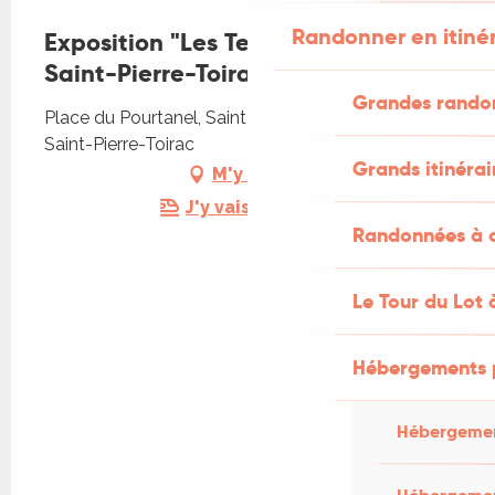
Randonner en itiné
Exposition "Les Temps d'Art", à
Saint-Pierre-Toirac
Grandes rando
Place du Pourtanel, Saint-Pierre-Toirac, 46160
Saint-Pierre-Toirac
Grands itinérai
M'y rendre
J'y vais en train !
Randonnées à c
Le Tour du Lot 
Hébergements 
Hébergemen