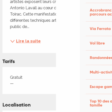
artistes exposent leurs créations dans la salle 
Antonio Lavall au cœur du village de Saint-Pierre-
Accrobranch
parcours ac
Toirac. Cette manifestation met en valeur 
différentes techniques artistiques et permet au 
public de...
Via Ferrata
Lire la suite
Vol libre
Randonnées
Tarifs
Multi-activi
Tarifs 2026
Gratuit
—
Escape game
Top 10 des a
Localisation
famille