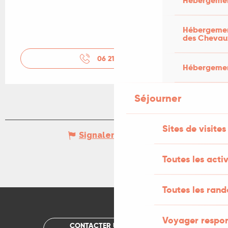
Hébergemen
Hébergement
des Chevau
06 21 90 59
▒▒
Hébergement
Séjourner
Sites de visites
Signaler une erreur
Toutes les activ
Toutes les ran
Voyager respo
CONTACTER UN OFFICE DE