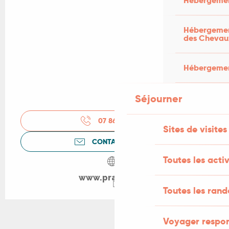
Hébergemen
Hébergement
des Chevau
Hébergement
Séjourner
07 86 27 78
▒▒
Sites de visites
CONTACTEZ-NOUS
Toutes les activ
www.prayssac.fr
Toutes les ran
Voyager respo