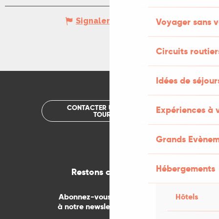
Signaler une erreur
Voyager sans v
Circuits routier
Idées de séjou
CONTACTER UN OFFICE DE
Expériences à 
TOURISME
Grands Evènem
Hébergements
Restons connectés
Hôtels
Abonnez-vous gratuitement
à notre newsletter mensuelle