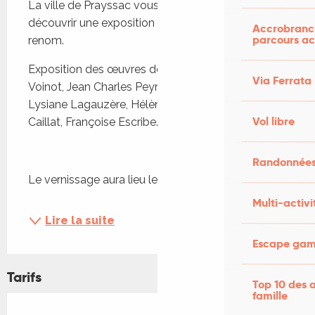
La ville de Prayssac vous propose de venir 
découvrir une exposition de pastellistes de 
Accrobranch
parcours ac
renom.
Exposition des œuvres des pastellistes : Alain 
Via Ferrata
Voinot, Jean Charles Peyrouny, Nadine Roulleaux, 
Lysiane Lagauzère, Hélène Gaben, Philippe 
Vol libre
Caillat, Françoise Escribe.
Randonnées
Le vernissage aura lieu le vendredi 26...
Multi-activi
Lire la suite
Escape game
Tarifs
Top 10 des a
famille