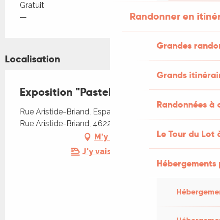
Tarifs 2026
Gratuit
Randonner en itiné
—
Grandes rando
Localisation
Grands itinérai
Exposition "Pastel en fête"
Randonnées à c
Rue Aristide-Briand, Espace culturel Santamaria,
Rue Aristide-Briand, 46220 Prayssac
Le Tour du Lot 
M'y rendre
J'y vais en train !
Hébergements 
Hébergemen