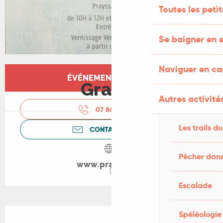
Toutes les peti
Se baigner en e
Naviguer en c
Ouverture et coordonnées
ÉVÉNEMENT TERMINÉ
Gratuit
Autres activités
07 86 27 78
▒▒
Les trails du
CONTACTEZ-NOUS
Pêcher dans
www.prayssac.fr
Escalade
Description
Spéléologie