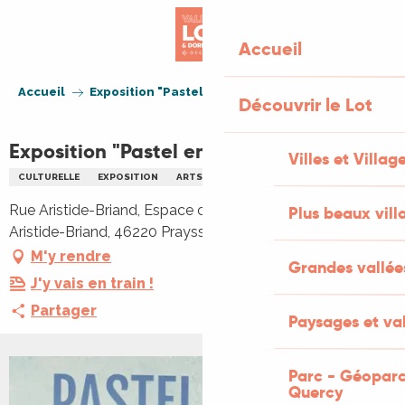
Aller
au
Accueil
contenu
principal
Accueil
Exposition "Pastel en fête"
Découvrir le Lot
Exposition "Pastel en fête"
Villes et Villag
CULTURELLE
EXPOSITION
ARTS
Rue Aristide-Briand, Espace culturel Santamaria, Rue
Plus beaux vill
Aristide-Briand, 46220 Prayssac
M'y rendre
Grandes vallée
J'y vais en train !
Partager
Paysages et val
Parc - Géoparc
+1 PHOTO
Quercy