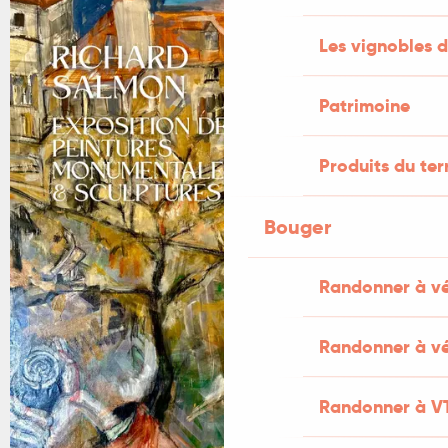
+1 PHOTO
Les vignobles d
Patrimoine
Produits du ter
Bouger
Randonner à v
Randonner à vé
Randonner à V