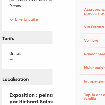
peintures monumentales également réalisées par 
Richard...
Accrobranch
parcours ac
Lire la suite
Via Ferrata
Tarifs
Vol libre
Tarifs 2026
Gratuit
Randonnées
—
Multi-activi
Localisation
Escape game
Exposition : peintures et sculptures
Top 10 des a
famille
par Richard Salmon