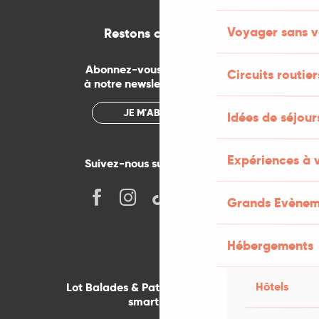
Voyager sans v
Restons connectés
Abonnez-vous gratuitement
Circuits routier
à notre newsletter mensuelle
JE M'ABONNE
Idées de séjou
Expériences à 
Suivez-nous sur les réseaux !
Grands Evènem
Hébergements
Hôtels
Lot Balades & Patrimoines sur votre
smartphone