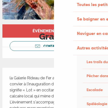
Toutes les peti
Se baigner en e
Ouverture et coordonnées
ÉVÉNEMENT TERMINÉ
Naviguer en c
Gratuit
CONTACTEZ-NOUS
Autres activités
Les trails du
Description
Pêcher dans
la Galerie Rideau de Fer a le plaisir de vous 
convier à l'inauguration de la « Déesse Olt » qui 
Escalade
signifie « Lot » en occitan : une sculpture en 
calcaire local qui mène du village jusqu'à la rivière. 
L'événement s'accompagne d'une exposition de 
Spéléologie