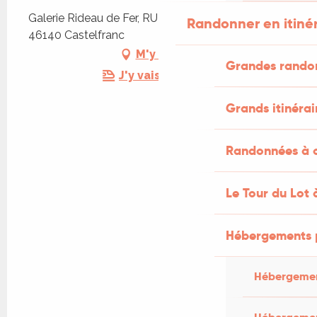
Galerie Rideau de Fer, RUE DES GABARRIERS,
Randonner en itiné
46140 Castelfranc
M'y rendre
Grandes rando
J'y vais en train !
Grands itinérai
Randonnées à c
Le Tour du Lot 
Hébergements 
Hébergemen