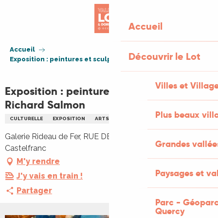
Aller
au
Accueil
contenu
principal
Accueil
Découvrir le Lot
Exposition : peintures et sculptures par Richard Salmon
Villes et Villag
Exposition : peintures et sculptures par
Richard Salmon
Plus beaux vill
CULTURELLE
EXPOSITION
ARTS
PEINTURE
SCULPTURE
Galerie Rideau de Fer, RUE DES GABARRIERS, 46140
Grandes vallée
Castelfranc
M'y rendre
Paysages et val
J'y vais en train !
Partager
Parc - Géoparc
Quercy