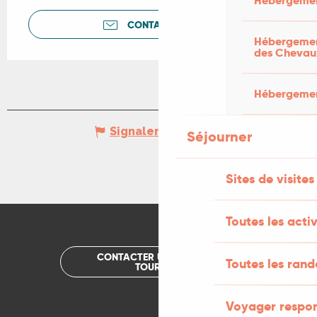
Hébergemen
CONTACTEZ-NOUS
Hébergement
des Chevau
Hébergement
Signaler une erreur
Séjourner
Sites de visites
Toutes les activ
CONTACTER UN OFFICE DE
Toutes les ran
TOURISME
Voyager respo