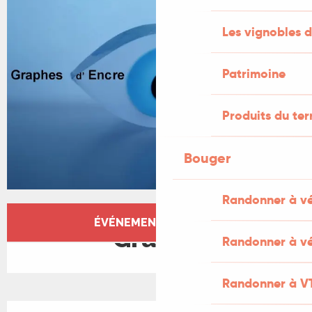
Les vignobles d
Patrimoine
Produits du ter
Bouger
Randonner à v
Ouverture et coordonnées
ÉVÉNEMENT TERMINÉ
Gratuit
Randonner à vé
Randonner à V