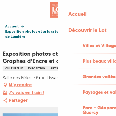
Aller
au
Accueil
contenu
principal
Accueil
Découvrir le Lot
Exposition photos et arts créatifs de Graphes d’Encre et
de Lumière
Villes et Villag
Exposition photos et arts créatifs de
Graphes d’Encre et de Lumière
Plus beaux vill
CULTURELLE
EXPOSITION
ARTS
PHOTOGRAPHIE
Grandes vallée
Salle des Fêtes, 46100 Lissac-et-Mouret
M'y rendre
Paysages et val
J'y vais en train !
Partager
Parc - Géoparc
Quercy