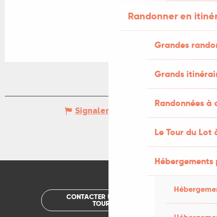
Randonner en itiné
Grandes rando
Grands itinérai
Randonnées à c
Signaler une erreur
Le Tour du Lot 
Hébergements 
Hébergemen
CONTACTER UN OFFICE DE
TOURISME