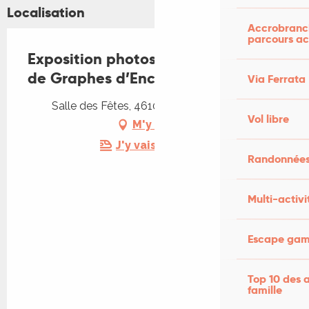
Localisation
Accrobranch
parcours ac
Exposition photos et arts créatifs
de Graphes d’Encre et de Lumière
Via Ferrata
Salle des Fêtes, 46100 Lissac-et-Mouret
Vol libre
M'y rendre
J'y vais en train !
Randonnées
Multi-activi
Escape game
Top 10 des a
famille