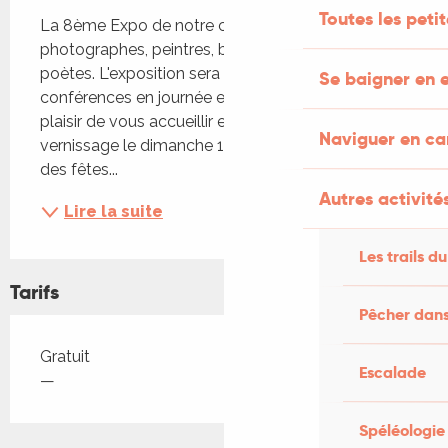
Description
Toutes les peti
La 8ème Expo de notre collectif d’artistes 
photographes, peintres, bronziers … tous et toutes 
poètes. L'exposition sera ponctuée par des 
Se baigner en e
conférences en journée et soirées. À très vite le 
plaisir de vous accueillir et d’échanger avec vous . 
Naviguer en c
vernissage le dimanche 19 octobre à 11h30 salle 
des fêtes...
Autres activités
Lire la suite
Les trails du
Tarifs
Pêcher dans
Tarifs 2026
Gratuit
Escalade
—
Spéléologie