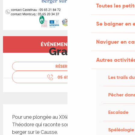
Toutes les peti
Se baigner en e
Ouverture et coordonnées
Naviguer en c
ÉVÉNEMENT TERMINÉ
Gratuit
Autres activités
RÉSERVER
Les trails du
05 65 21 84
▒▒
Pêcher dans
Description
Escalade
Pour une plongée au XIXème siècle, suivez le petit 
Théodore qui raconte son quotidien de jeune 
Spéléologie
berger sur le Causse.