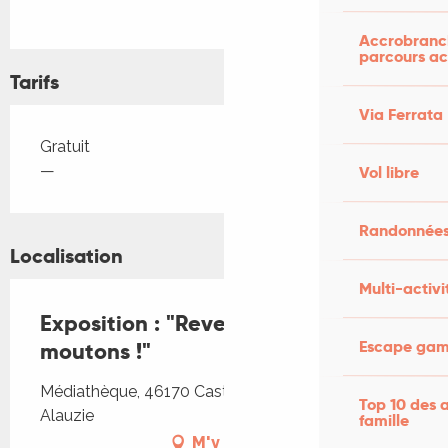
Accrobranch
parcours ac
Tarifs
Via Ferrata
Tarifs 2026
Gratuit
—
Vol libre
Randonnées
Localisation
Multi-activi
Exposition : "Revenons à nos
Escape game
moutons !"
Médiathèque, 46170 Castelnau Montratier-Sainte
Top 10 des a
Alauzie
famille
M'y rendre