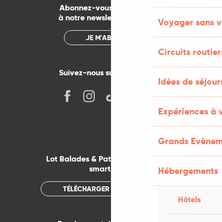
Abonnez-vous gratuitement
à notre newsletter mensuelle
Voyager sans v
JE M'ABONNE
Circuits routier
Suivez-nous sur les réseaux !
Idées de séjou
Expériences à 
Grands Evènem
Lot Balades & Patrimoines sur votre
smartphone
Hébergements
TÉLÉCHARGER L'APPLICATION
Hôtels