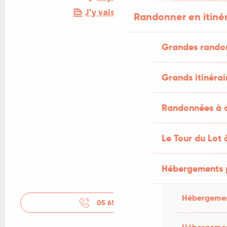
J'y vais en train !
Randonner en itiné
Grandes rando
Grands itinérai
Randonnées à c
Le Tour du Lot 
Hébergements 
Hébergemen
05 65 21 84
▒▒