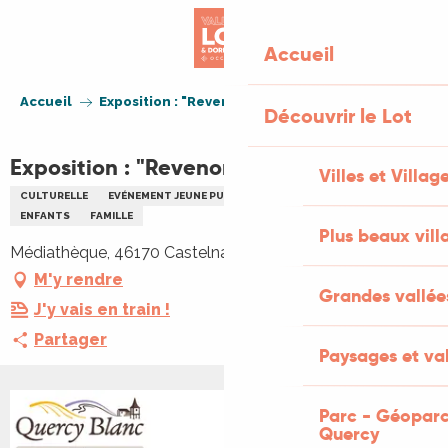
Aller
au
Accueil
contenu
principal
Accueil
Exposition : "Revenons à nos moutons !"
Découvrir le Lot
Exposition : "Revenons à nos moutons !"
Villes et Villag
CULTURELLE
EVÉNEMENT JEUNE PUBLIC
EXPOSITION
CONTES
ENFANTS
FAMILLE
Plus beaux vill
Médiathèque, 46170 Castelnau Montratier-Sainte Alauzie
M'y rendre
Grandes vallée
J'y vais en train !
Partager
Paysages et val
Parc - Géoparc
Quercy