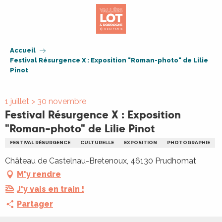
Aller
au
contenu
principal
Accueil
Festival Résurgence X : Exposition "Roman-photo" de Lilie
Pinot
1 juillet > 30 novembre
Festival Résurgence X : Exposition
"Roman-photo" de Lilie Pinot
FESTIVAL RÉSURGENCE
CULTURELLE
EXPOSITION
PHOTOGRAPHIE
Château de Castelnau-Bretenoux, 46130 Prudhomat
M'y rendre
J'y vais en train !
Partager