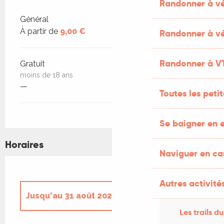
Randonner à v
Tarifs 2026
Général
À partir de
9,00 €
Randonner à vé
Randonner à V
Gratuit
moins de 18 ans
—
Toutes les peti
Se baigner en e
Horaires
Naviguer en c
Autres activités
Jusqu'au
31 août 2026
Les trails du
Du
1 septembre 2026
au
30