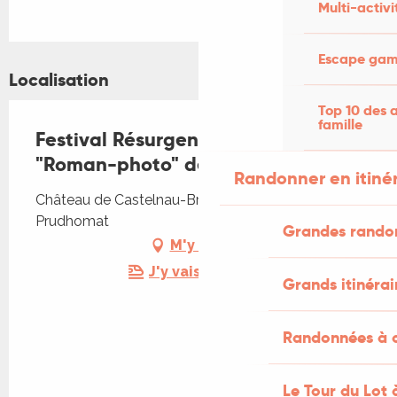
Multi-activi
Escape game
Localisation
Top 10 des a
famille
Festival Résurgence X : Exposition
"Roman-photo" de Lilie Pinot
Randonner en itiné
Château de Castelnau-Bretenoux, 46130
Prudhomat
Grandes rando
M'y rendre
J'y vais en train !
Grands itinérai
Randonnées à c
Le Tour du Lot 