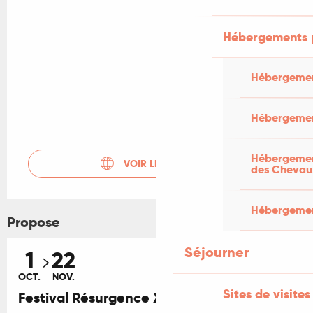
Hébergements 
Hébergemen
Hébergemen
Hébergement
VOIR LES SITES WEB
des Chevau
Hébergement
Propose
Séjourner
1
22
OCT.
NOV.
Sites de visites
Festival Résurgence X - Chose Publique