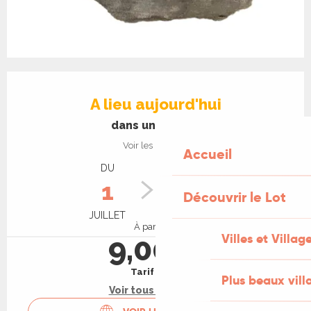
Ouverture et coordonnées
A lieu aujourd'hui
dans une heure
Voir les horaires
Accueil
DU
AU
1
30
Découvrir le Lot
JUILLET
NOVEMBRE
À partir de
Villes et Villag
9,00 €
Tarif plein
Plus beaux vill
Voir tous les tarifs