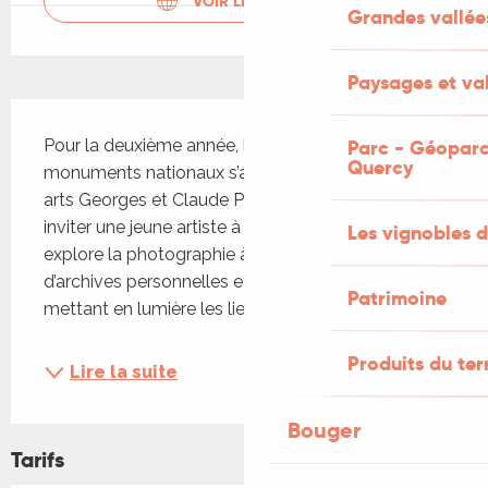
VOIR LES SITES WEB
Grandes vallée
Paysages et val
Description
Parc - Géoparc
Pour la deuxième année, le Centre des 
Quercy
monuments nationaux s’associe à la Maison des 
arts Georges et Claude Pompidou de Cajarc pour 
inviter une jeune artiste à Castelnau. Lilie Pinot 
Les vignobles d
explore la photographie à travers l’usage 
d’archives personnelles et institutionnelles, 
Patrimoine
mettant en lumière les liens...
Produits du ter
Lire la suite
Bouger
Tarifs