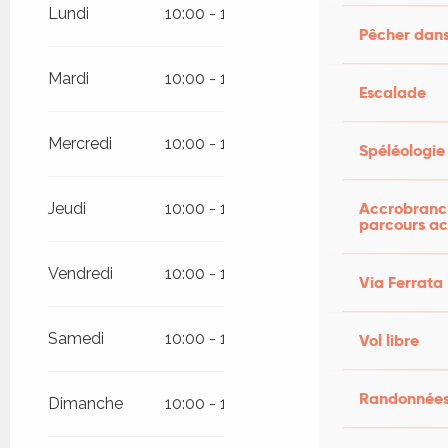
novembre 2026
Lundi
10:00 - 18:30
Pêcher dans
Mardi
10:00 - 18:30
Escalade
Mercredi
10:00 - 18:30
Spéléologie
Accrobranch
Jeudi
10:00 - 18:30
parcours ac
Vendredi
10:00 - 18:30
Via Ferrata
Samedi
10:00 - 18:30
Vol libre
Randonnées
Dimanche
10:00 - 18:30