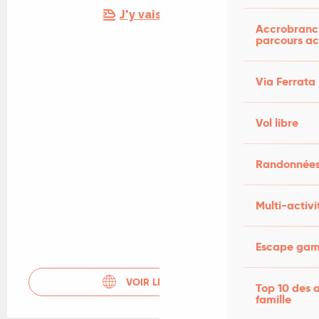
J'y vais en train !
Accrobranch
parcours ac
Via Ferrata
Vol libre
Randonnées
Multi-activi
Escape game
VOIR LES SITES WEB
Top 10 des a
famille