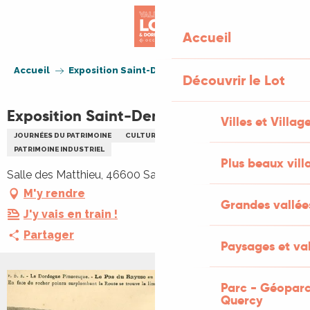
Aller
au
Accueil
contenu
principal
Accueil
Exposition Saint-Denis au fil du temps
Découvrir le Lot
Exposition Saint-Denis au fil du temps
Villes et Villag
JOURNÉES DU PATRIMOINE
CULTURELLE
SPECTACLE
PATRIMOINE INDUSTRIEL
Plus beaux vill
Salle des Matthieu, 46600 Saint-Denis-lès-Martel
M'y rendre
Grandes vallée
J'y vais en train !
Partager
Paysages et val
Parc - Géoparc
+1 PHOTO
Quercy