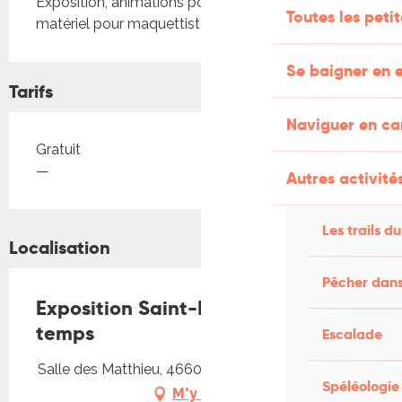
Exposition, animations pour enfants et vente de 
Toutes les peti
matériel pour maquettistes ferroviaires
Se baigner en e
Tarifs
Naviguer en c
Tarifs 2026
Gratuit
—
Autres activités
Les trails du
Localisation
Pêcher dans
Exposition Saint-Denis au fil du
temps
Escalade
Salle des Matthieu, 46600 Saint-Denis-lès-Martel
Spéléologie
M'y rendre