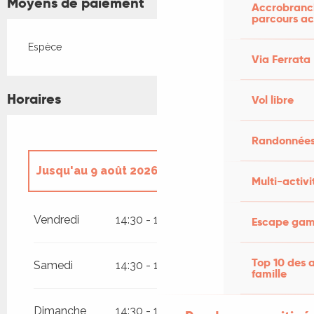
Moyens de paiement
Accrobranch
parcours ac
Espèce
Via Ferrata
Horaires
Vol libre
Randonnées
Jusqu'au
9 août 2026
Multi-activi
Du
14 août 2026
au
16 août 2026
Vendredi
14:30 - 18:30
Escape game
Du
21 août 2026
au
23 août 2026
Top 10 des a
Samedi
14:30 - 18:30
famille
Du
28 août 2026
au
30 août 2026
Dimanche
14:30 - 18:30