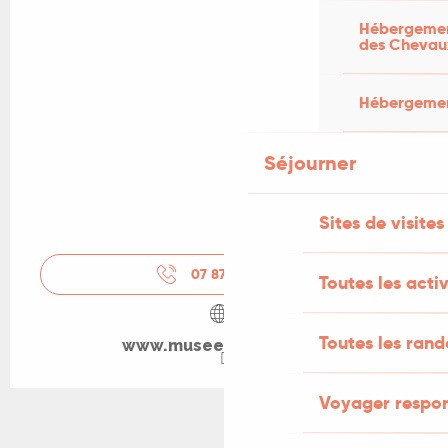
Hébergement
des Chevau
Hébergement
Séjourner
Sites de visites
07 87 30 51
▒▒
Toutes les activ
Toutes les ran
www.museegabriel.com
Voyager respo