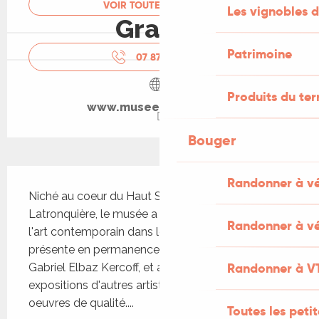
VOIR TOUTES LES DATES
Les vignobles d
Gratuit
Patrimoine
07 87 30 51
▒▒
Produits du ter
www.museegabriel.com
Bouger
Description
Randonner à v
Niché au coeur du Haut Ségala dans le village de 
Latronquière, le musée a pour vocation de diffuser 
Randonner à vé
l'art contemporain dans le Nord du Lot. Il 
présente en permanence les sculptures de 
Randonner à V
Gabriel Elbaz Kercoff, et accueille également les 
expositions d'autres artistes proposant des 
oeuvres de qualité....
Toutes les peti