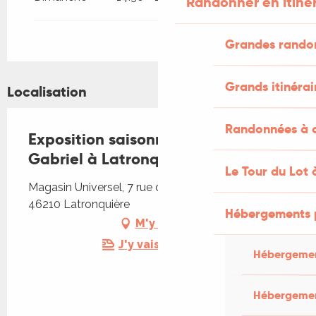
Randonner en itiné
Du
4 septembre 2026
au
6
septembre 2026
Grandes rando
Grands itinérai
Localisation
Randonnées à c
Exposition saisonnière au Musée
Gabriel à Latronquière
Le Tour du Lot 
Magasin Universel, 7 rue des chevaliers de Malte,
46210 Latronquière
Hébergements 
M'y rendre
J'y vais en train !
Hébergemen
Hébergemen