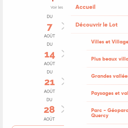
Accueil
Voir les horaires
DU
AU
7
9
Découvrir le Lot
AOÛT
AOÛT
Villes et Villag
DU
AU
14
16
Plus beaux vill
AOÛT
AOÛT
DU
AU
Grandes vallée
21
23
AOÛT
AOÛT
Paysages et val
DU
AU
28
30
Parc - Géoparc
Quercy
AOÛT
AOÛT