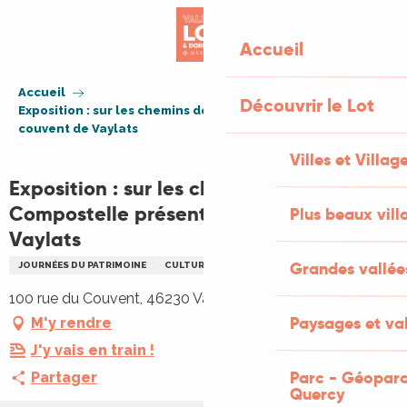
Aller
au
Accueil
contenu
principal
Accueil
Découvrir le Lot
Exposition : sur les chemins de Compostelle présents au
couvent de Vaylats
Villes et Villag
Exposition : sur les chemins de
Compostelle présents au couvent de
Plus beaux vill
Vaylats
Grandes vallée
JOURNÉES DU PATRIMOINE
CULTURELLE
EXPOSITION
PATRIMOINE
100 rue du Couvent, 46230 Vaylats
Paysages et val
M'y rendre
J'y vais en train !
Parc - Géoparc
Partager
Quercy