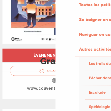
Toutes les peti
Se baigner en e
Naviguer en c
Autres activités
Ouverture et coordonnées
ÉVÉNEMENT TERMINÉ
Gratuit
Les trails du
05 65 31 63
▒▒
Pêcher dans
www.couventdevaylats.org
Escalade
Spéléologie