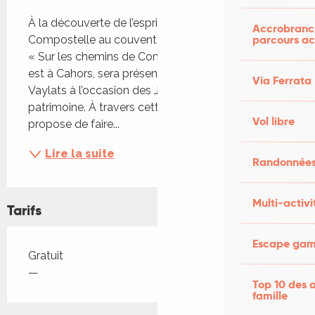
Description
À la découverte de l’esprit du chemin de 
Accrobranch
parcours ac
Compostelle au couvent de Vaylats L’association 
« Sur les chemins de Compostelle », dont le siège 
est à Cahors, sera présente au Couvent de 
Via Ferrata
Vaylats à l’occasion des Journées européennes du 
patrimoine. À travers cette participation, elle 
Vol libre
propose de faire...
Lire la suite
Randonnées
Multi-activi
Tarifs
Escape game
Tarifs 2026
Gratuit
—
Top 10 des a
famille