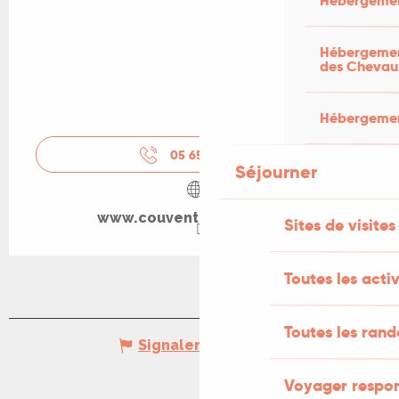
Hébergemen
Hébergement
des Chevau
Hébergement
05 65 31 63
▒▒
Séjourner
www.couventdevaylats.org
Sites de visites
Toutes les activ
Toutes les ran
Signaler une erreur
Voyager respo