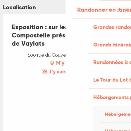
Localisation
Randonner en itiné
Exposition : sur les chemins de
Grandes rando
Compostelle présents au couvent
de Vaylats
Grands itinérai
100 rue du Couvent, 46230 Vaylats
Randonnées à c
M'y rendre
J'y vais en train !
Le Tour du Lot 
Hébergements 
Hébergemen