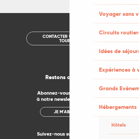
Voyager sans v
Circuits routier
CONTACTER UN OFFICE DE
TOURISME
Idées de séjou
Expériences à 
Restons connectés
Grands Evènem
Abonnez-vous gratuitement
à notre newsletter mensuelle
Hébergements
JE M'ABONNE
Hôtels
Suivez-nous sur les réseaux !