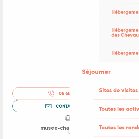
Hébergemen
Hébergement
des Chevau
Hébergement
Séjourner
Sites de visites
05 65 50 31
▒▒
CONTACTEZ-NOUS
Toutes les activ
Toutes les ran
musee-champollion.fr