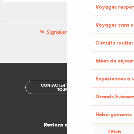
Voyager respo
Voyager sans v
Signaler une erreur
Circuits routier
Idées de séjou
Expériences à 
CONTACTER UN OFFICE DE
TOURISME
Grands Evènem
Hébergements
Restons connectés
Hôtels