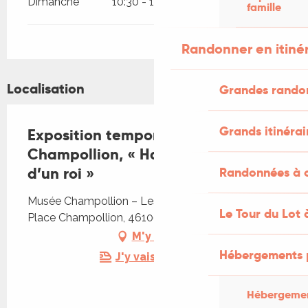
Dimanche
10:30 - 18:00
famille
Randonner en itiné
Localisation
Grandes rando
Grands itinérai
Exposition temporaire du musée
Champollion, « Hangeul, la volonté
d’un roi »
Randonnées à c
Musée Champollion – Les Écritures du Monde,
Le Tour du Lot 
Place Champollion, 46100 Figeac
M'y rendre
Hébergements 
J'y vais en train !
Hébergemen