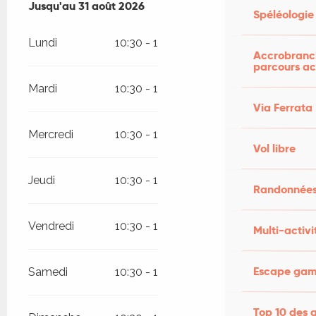
Du
Jusqu'au
6 août 2026
31 août 2026
au
31 août 2026
Spéléologie
Lundi
10:30 - 18:00
Accrobranch
parcours ac
Mardi
10:30 - 18:00
Via Ferrata
Mercredi
10:30 - 18:00
Vol libre
Jeudi
10:30 - 18:00
Randonnées
Vendredi
10:30 - 18:00
Multi-activi
Escape game
Samedi
10:30 - 18:00
Top 10 des a