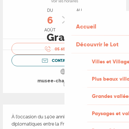
Voir les horaires
DU
AU
6
31
Accueil
AOÛT
AOÛT
Gratuit
Découvrir le Lot
05 65 50 31
▒▒
CONTACTEZ-NOUS
Villes et Villag
Plus beaux vill
musee-champollion.fr
Grandes vallée
Description
Paysages et val
À l’occasion du 140e anniversaire des relations 
diplomatiques entre la France et la Corée, le 