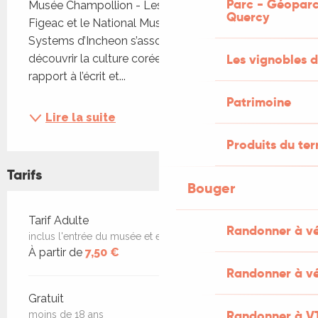
Parc - Géoparc
Musée Champollion - Les Écritures du Monde de 
Quercy
Figeac et le National Museum of World Writing 
Systems d’Incheon s’associent pour faire 
Les vignobles d
découvrir la culture coréenne à travers son 
rapport à l’écrit et...
Patrimoine
Lire la suite
Produits du ter
Tarifs
Bouger
Tarifs 2026
Tarif Adulte
Randonner à v
inclus l'entrée du musée et exposition
À partir de
7,50 €
Randonner à vé
Gratuit
Randonner à V
moins de 18 ans