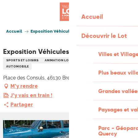
Aller
au
Accueil
contenu
principal
Accueil
Exposition Véhicules anciens
Découvrir le Lot
Exposition Véhicules anciens
Villes et Villag
SPORTS ET LOISIRS
ANIMATION LOCALE
EXPOSITION
AUTOMOBILE
Plus beaux vill
Place des Consuls, 46130 Bretenoux
M'y rendre
Grandes vallée
J'y vais en train !
Partager
Paysages et val
Parc - Géoparc
Quercy