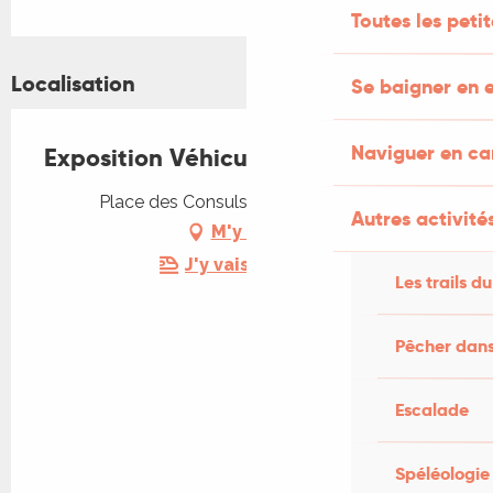
Toutes les peti
Localisation
Se baigner en e
Naviguer en c
Exposition Véhicules anciens
Place des Consuls, 46130 Bretenoux
Autres activités
M'y rendre
J'y vais en train !
Les trails du
Pêcher dans
Escalade
Spéléologie