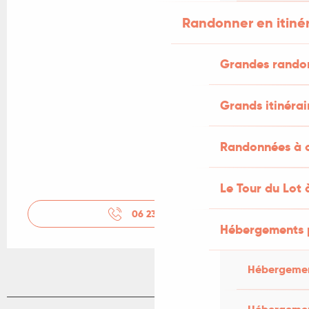
Randonner en itiné
Grandes rando
Grands itinérai
Randonnées à c
Le Tour du Lot 
06 23 80 27
▒▒
Hébergements 
Hébergemen