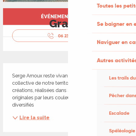
Toutes les peti
Ouverture et coordonnées
ÉVÉNEMENT TERMINÉ
Gratuit
Se baigner en e
06 23 80 27
▒▒
Naviguer en c
Autres activités
Description
Serge Arnoux reste vivant dans la mémoire 
Les trails du
collective de notre territoire. Découvrez ses 
créations, réalisées dans son atelier de Glanes, 
Pêcher dans
originales par leurs couleurs, motifs et formats 
diversifiés
Escalade
Lire la suite
Spéléologie