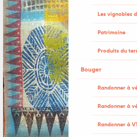
Les vignobles d
Patrimoine
Produits du ter
Bouger
Randonner à v
Randonner à vé
Randonner à V