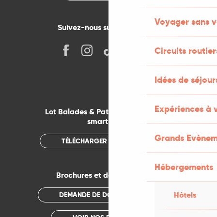
Voyager sans v
Suivez-nous sur les réseaux !
Circuits routier
Idées de séjou
Expériences à 
Lot Balades & Patrimoines sur votre
smartphone
Grands Evènem
TÉLÉCHARGER L'APPLICATION
Hébergements
Brochures et documentations
Hôtels
DEMANDE DE DOCUMENTATION