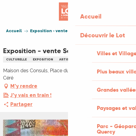
Aller
au
Accueil
contenu
principal
Accueil
Exposition - vente Serge Arnoux
Découvrir le Lot
Exposition - vente Serge Arnoux
Villes et Villag
CULTURELLE
EXPOSITION
ARTISANAT
ARTS
Maison des Consuls, Place du Mercadial, 46400 Saint-
Plus beaux vill
Céré
M'y rendre
Grandes vallée
J'y vais en train !
Partager
Paysages et val
Parc - Géoparc
Quercy