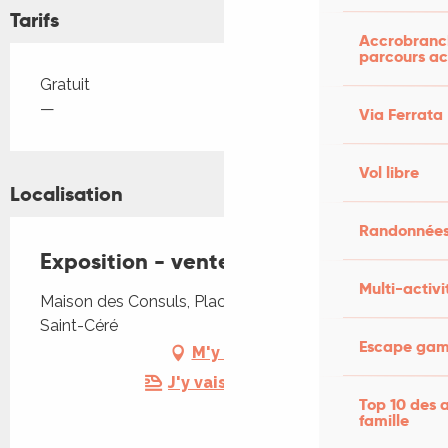
Tarifs
Accrobranch
parcours ac
Tarifs 2026
Gratuit
—
Via Ferrata
Vol libre
Localisation
Randonnées
Exposition - vente Serge Arnoux
Multi-activi
Maison des Consuls, Place du Mercadial, 46400
Saint-Céré
Escape game
M'y rendre
J'y vais en train !
Top 10 des a
famille