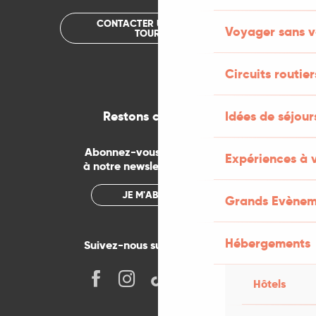
CONTACTER UN OFFICE DE
Voyager sans v
TOURISME
Circuits routier
Idées de séjou
Restons connectés
Abonnez-vous gratuitement
Expériences à 
à notre newsletter mensuelle
JE M'ABONNE
Grands Evènem
Hébergements
Suivez-nous sur les réseaux !
Hôtels