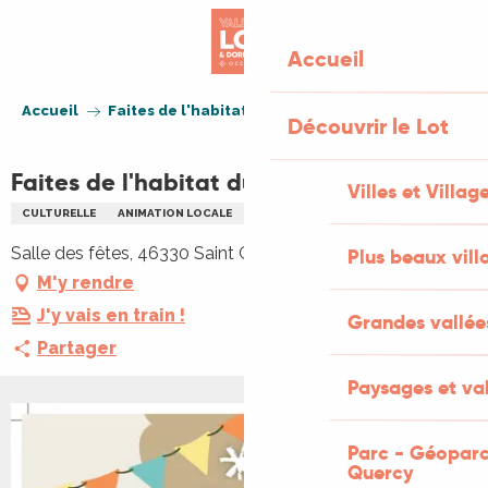
Aller
au
Accueil
contenu
principal
Accueil
Faites de l'habitat durable
Découvrir le Lot
Faites de l'habitat durable
Villes et Villag
CULTURELLE
ANIMATION LOCALE
ENVIRONNEMENT
Salle des fêtes, 46330 Saint Géry-Vers
Plus beaux vill
M'y rendre
J'y vais en train !
Grandes vallée
Partager
Paysages et val
Parc - Géoparc
Quercy