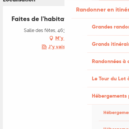
Randonner en itiné
Faites de l'habitat durable
Grandes rando
Salle des fêtes, 46330 Saint Géry-Vers
M'y rendre
Grands itinérai
J'y vais en train !
Randonnées à c
Le Tour du Lot 
Hébergements 
Hébergemen