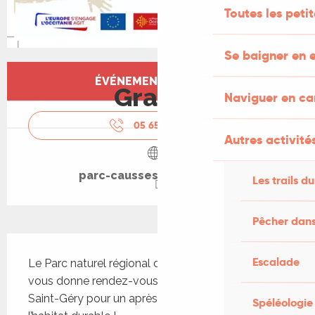
Toutes les peti
Se baigner en e
Ouverture et coordonnées
ÉVÉNEMENT TERMINÉ
Gratuit
Naviguer en c
05 65 24 20
▒▒
Autres activités
parc-causses-du-quercy.fr
Les trails du
Pêcher dans
Description
Escalade
Le Parc naturel régional des Causses du Quercy 
vous donne rendez-vous à la salle des fêtes de 
Saint-Géry pour un après-midi convivial autour de 
Spéléologie