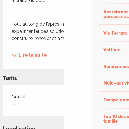
l’habitat durable !
Accrobranch
parcours ac
Tout au long de l’après-midi, venez découvrir et 
expérimenter des solutions concrètes pour 
Via Ferrata
construire, rénover et aménager de manière...
Vol libre
Lire la suite
Randonnées
Tarifs
Multi-activi
Tarifs 2026
Gratuit
Escape game
—
Top 10 des a
famille
Localisation