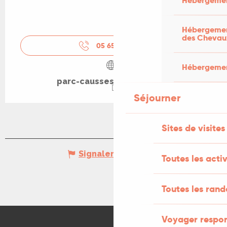
Hébergemen
Hébergement
des Chevau
05 65 24 20
▒▒
Hébergement
parc-causses-du-quercy.fr
Séjourner
Sites de visites
Signaler une erreur
Toutes les activ
Toutes les ran
Voyager respo