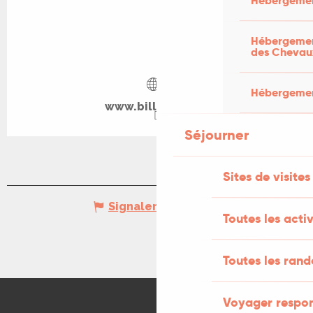
Hébergemen
Hébergement
des Chevau
Hébergement
www.billetweb.fr
Séjourner
Sites de visites
Signaler une erreur
Toutes les activ
Toutes les ran
Voyager respo