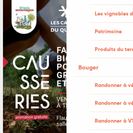
Les vignobles d
Patrimoine
Produits du ter
Bouger
Randonner à v
Randonner à vé
Randonner à V