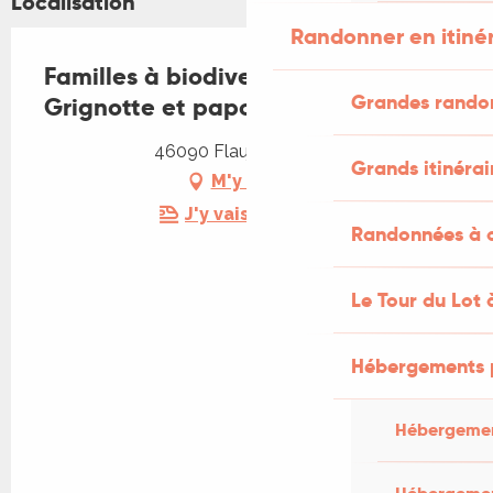
Localisation
Randonner en itiné
Familles à biodiversité positive
Grandes rando
Grignotte et papote
46090 Flaujac-Poujols
Grands itinérai
M'y rendre
J'y vais en train !
Randonnées à c
Le Tour du Lot 
Hébergements 
Hébergemen