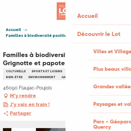
Aller
au
Accueil
contenu
principal
Accueil
Découvrir le Lot
Familles à biodiversité positive Grignotte et papote
Villes et Villag
Familles à biodiversité positive
Grignotte et papote
Plus beaux vill
CULTURELLE
SPORTS ET LOISIRS
CONFÉRENCE
RENCONTRES
BIEN-ÊTRE
ENVIRONNEMENT
GASTRONOMIE
LES CAUSSERIES
Grandes vallée
46090 Flaujac-Poujols
M'y rendre
Paysages et val
J'y vais en train !
Partager
Parc - Géoparc
Quercy