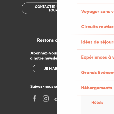
CONTACTER UN OFFICE DE
TOURISME
Voyager sans v
Circuits routier
Restons connectés
Idées de séjou
Abonnez-vous gratuitement
Expériences à 
à notre newsletter mensuelle
JE M'ABONNE
Grands Evènem
Suivez-nous sur les réseaux !
Hébergements
Hôtels