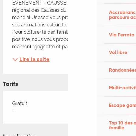
ÉVÈNEMENT - CAUSSERIE Le Parc naturel 
régional des Causses du Quercy - Géoparc 
Accrobranch
parcours ac
mondial Unesco vous propose dans le cadre de 
ses animations culturelles : LES CAUSSERIES. 
Pour clôturer le défi familles à biodiversité 
Via Ferrata
positive, nous vous proposons de vivre un 
moment “grignotte et papote”. Entre...
Vol libre
Lire la suite
Randonnées
Tarifs
Multi-activi
Tarifs 2026
Gratuit
Escape game
—
Top 10 des a
famille