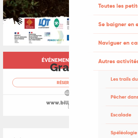
Toutes les peti
Se baigner en e
Naviguer en c
Ouverture et coordonnées
ÉVÉNEMENT TERMINÉ
Autres activités
Gratuit
Les trails du
RÉSERVER
Pêcher dans
www.billetweb.fr
Escalade
Description
Spéléologie